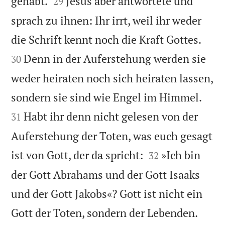


gehabt.
Jesus aber antwortete und
29
sprach zu ihnen: Ihr irrt, weil ihr weder


die Schrift kennt noch die Kraft Gottes.
Denn in der Auferstehung werden sie
30
weder heiraten noch sich heiraten lassen,


sondern sie sind wie Engel im Himmel.
Habt ihr denn nicht gelesen von der
31
Auferstehung der Toten, was euch gesagt


ist von Gott, der da spricht:
»Ich bin
32
der Gott Abrahams und der Gott Isaaks
und der Gott Jakobs«? Gott ist nicht ein


Gott der Toten, sondern der Lebenden.