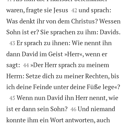


waren, fragte sie Jesus
und sprach:
42
Was denkt ihr von dem Christus? Wessen

Sohn ist er? Sie sprachen zu ihm: Davids.

Er sprach zu ihnen: Wie nennt ihn
43
dann David im Geist »Herr«, wenn er


sagt:
»Der Herr sprach zu meinem
44
Herrn: Setze dich zu meiner Rechten, bis

ich deine Feinde unter deine Füße lege«?

Wenn nun David ihn Herr nennt, wie
45


ist er dann sein Sohn?
Und niemand
46
konnte ihm ein Wort antworten, auch