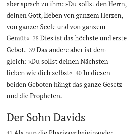
aber sprach zu ihm: »Du sollst den Herrn,
deinen Gott, lieben von ganzem Herzen,
von ganzer Seele und von ganzem


Gemüt«
Dies ist das höchste und erste
38


Gebot.
Das andere aber ist dem
39
gleich: »Du sollst deinen Nächsten


lieben wie dich selbst«
In diesen
40
beiden Geboten hängt das ganze Gesetz

und die Propheten.
Der Sohn Davids


Als nun die Pharisäer beieinander
41