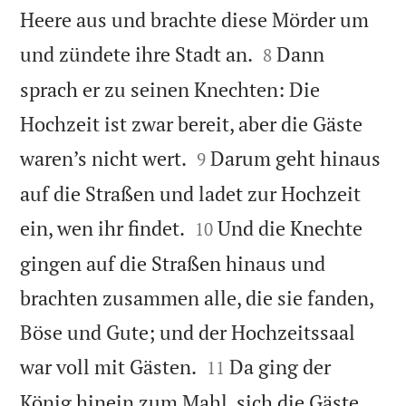
Heere aus und brachte diese Mörder um


und zündete ihre Stadt an.
Dann
8
sprach er zu seinen Knechten: Die
Hochzeit ist zwar bereit, aber die Gäste


waren’s nicht wert.
Darum geht hinaus
9
auf die Straßen und ladet zur Hochzeit


ein, wen ihr findet.
Und die Knechte
10
gingen auf die Straßen hinaus und
brachten zusammen alle, die sie fanden,
Böse und Gute; und der Hochzeitssaal


war voll mit Gästen.
Da ging der
11
König hinein zum Mahl, sich die Gäste