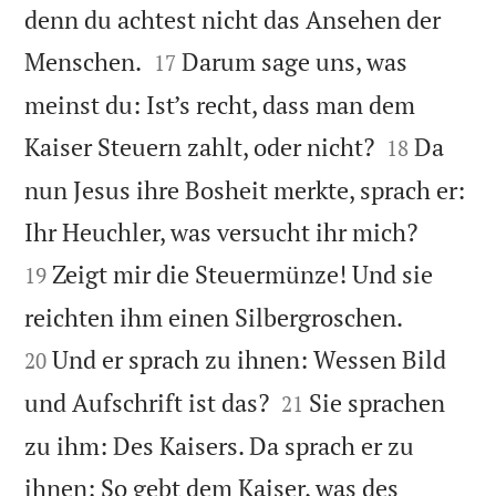
denn du achtest nicht das Ansehen der


Menschen.
Darum sage uns, was
17
meinst du: Ist’s recht, dass man dem


Kaiser Steuern zahlt, oder nicht?
Da
18
nun Jesus ihre Bosheit merkte, sprach er:


Ihr Heuchler, was versucht ihr mich?
Zeigt mir die Steuermünze! Und sie
19


reichten ihm einen Silbergroschen.
Und er sprach zu ihnen: Wessen Bild
20


und Aufschrift ist das?
Sie sprachen
21
zu ihm: Des Kaisers. Da sprach er zu
ihnen: So gebt dem Kaiser, was des