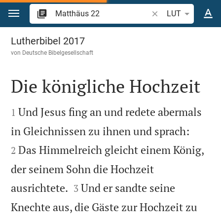
Zum Inhalt springen
Bibelstelle oder Beg
LUT
Matthäus 22
Lutherbibel 2017
von
Deutsche Bibelgesellschaft
Die königliche Hochzeit


Und Jesus fing an und redete abermals
1


in Gleichnissen zu ihnen und sprach:
Das Himmelreich gleicht einem König,
2
der seinem Sohn die Hochzeit


ausrichtete.
Und er sandte seine
3
Knechte aus, die Gäste zur Hochzeit zu