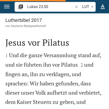
Zum Inhalt springen
Bibelstelle oder Beg
LUT
Lukas 23
Lutherbibel 2017
von
Deutsche Bibelgesellschaft
Jesus vor Pilatus


Und die ganze Versammlung stand auf,
1


und sie führten ihn vor Pilatus
und
2
fingen an, ihn zu verklagen, und
sprachen: Wir haben gefunden, dass
dieser unser Volk aufhetzt und verbietet,
dem Kaiser Steuern zu geben, und