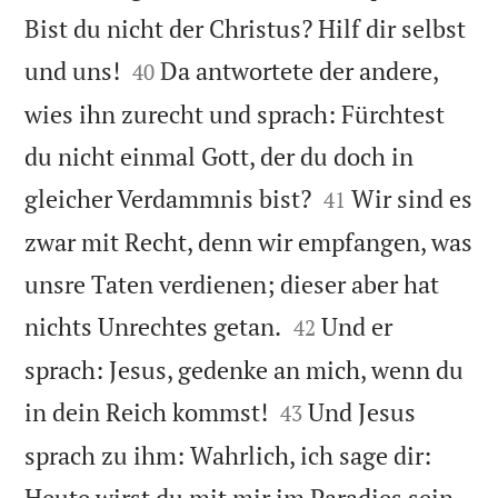
Bist du nicht der Christus? Hilf dir selbst


und uns!
Da antwortete der andere,
40
wies ihn zurecht und sprach: Fürchtest
du nicht einmal Gott, der du doch in


gleicher Verdammnis bist?
Wir sind es
41
zwar mit Recht, denn wir empfangen, was
unsre Taten verdienen; dieser aber hat


nichts Unrechtes getan.
Und er
42
sprach: Jesus, gedenke an mich, wenn du


in dein Reich kommst!
Und Jesus
43
sprach zu ihm: Wahrlich, ich sage dir:


Heute wirst du mit mir im Paradies sein.