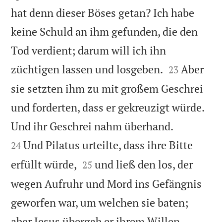
hat denn dieser Böses getan? Ich habe
keine Schuld an ihm gefunden, die den
Tod verdient; darum will ich ihn


züchtigen lassen und losgeben.
Aber
23
sie setzten ihm zu mit großem Geschrei
und forderten, dass er gekreuzigt würde.


Und ihr Geschrei nahm überhand.
Und Pilatus urteilte, dass ihre Bitte
24


erfüllt würde,
und ließ den los, der
25
wegen Aufruhr und Mord ins Gefängnis
geworfen war, um welchen sie baten;

aber Jesus übergab er ihrem Willen.