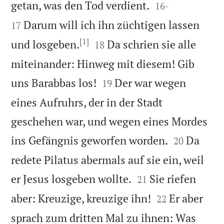


getan, was den Tod verdient.
16
-
Darum will ich ihn züchtigen lassen
17
[1]


und losgeben.
Da schrien sie alle
18
miteinander: Hinweg mit diesem! Gib


uns Barabbas los!
Der war wegen
19
eines Aufruhrs, der in der Stadt
geschehen war, und wegen eines Mordes


ins Gefängnis geworfen worden.
Da
20
redete Pilatus abermals auf sie ein, weil


er Jesus losgeben wollte.
Sie riefen
21


aber: Kreuzige, kreuzige ihn!
Er aber
22
sprach zum dritten Mal zu ihnen: Was