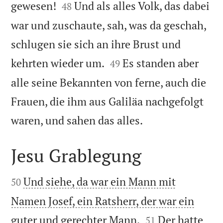


gewesen!
Und als alles Volk, das dabei
48
war und zuschaute, sah, was da geschah,
schlugen sie sich an ihre Brust und


kehrten wieder um.
Es standen aber
49
alle seine Bekannten von ferne, auch die
Frauen, die ihm aus Galiläa nachgefolgt

waren, und sahen das alles.
Jesu Grablegung


Und siehe, da war ein Mann mit
50
Namen Josef, ein Ratsherr, der war ein


guter und gerechter Mann.
Der hatte
51