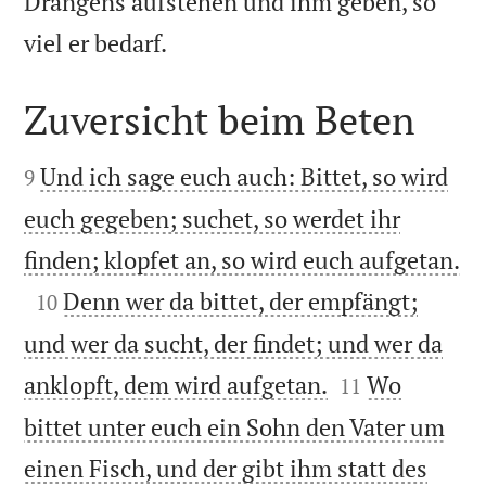
Drängens aufstehen und ihm geben, so

viel er bedarf.
Zuversicht beim Beten


Und ich sage euch auch: Bittet, so wird
9
euch gegeben; suchet, so werdet ihr

finden; klopfet an, so wird euch aufgetan.

Denn wer da bittet, der empfängt;
10
und wer da sucht, der findet; und wer da


anklopft, dem wird aufgetan.
Wo
11
bittet unter euch ein Sohn den Vater um
einen Fisch, und der gibt ihm statt des