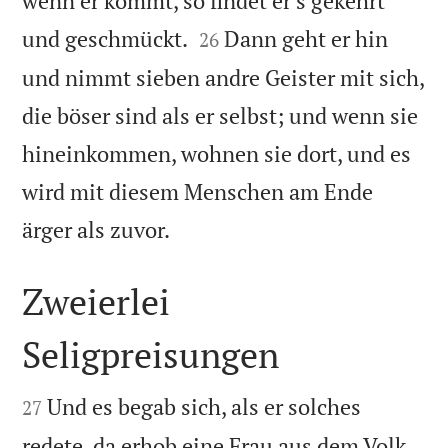
wenn er kommt, so findet er’s gekehrt


und geschmückt.
Dann geht er hin
26
und nimmt sieben andre Geister mit sich,
die böser sind als er selbst; und wenn sie
hineinkommen, wohnen sie dort, und es
wird mit diesem Menschen am Ende

ärger als zuvor.
Zweierlei
Seligpreisungen


Und es begab sich, als er solches
27
redete, da erhob eine Frau aus dem Volk