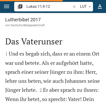
Zum Inhalt springen
Bibelstelle oder Beg
LUT
Lukas 11
Lutherbibel 2017
von
Deutsche Bibelgesellschaft
Das Vaterunser


Und es begab sich, dass er an einem Ort
1
war und betete. Als er aufgehört hatte,
sprach einer seiner Jünger zu ihm: Herr,
lehre uns beten, wie auch Johannes seine


Jünger lehrte.
Er aber sprach zu ihnen:
2
Wenn ihr betet, so sprecht: Vater! Dein