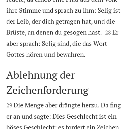
ihre Stimme und sprach zu ihm: Selig ist
der Leib, der dich getragen hat, und die


Brüste, an denen du gesogen hast.
Er
28
aber sprach: Selig sind, die das Wort

Gottes hören und bewahren.
Ablehnung der
Zeichenforderung


Die Menge aber drängte herzu. Da fing
29
er an und sagte: Dies Geschlecht ist ein
böses Geschlecht; es fordert ein Zeichen,