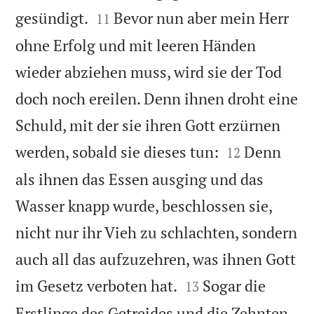


gesündigt.
Bevor nun aber mein Herr
11
ohne Erfolg und mit leeren Händen
wieder abziehen muss, wird sie der Tod
doch noch ereilen. Denn ihnen droht eine
Schuld, mit der sie ihren Gott erzürnen


werden, sobald sie dieses tun:
Denn
12
als ihnen das Essen ausging und das
Wasser knapp wurde, beschlossen sie,
nicht nur ihr Vieh zu schlachten, sondern
auch all das aufzuzehren, was ihnen Gott


im Gesetz verboten hat.
Sogar die
13
Erstlinge des Getreides und die Zehnten