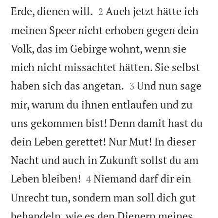


Erde, dienen will.
Auch jetzt hätte ich
2
meinen Speer nicht erhoben gegen dein
Volk, das im Gebirge wohnt, wenn sie
mich nicht missachtet hätten. Sie selbst


haben sich das angetan.
Und nun sage
3
mir, warum du ihnen entlaufen und zu
uns gekommen bist! Denn damit hast du
dein Leben gerettet! Nur Mut! In dieser
Nacht und auch in Zukunft sollst du am


Leben bleiben!
Niemand darf dir ein
4
Unrecht tun, sondern man soll dich gut
behandeln, wie es den Dienern meines