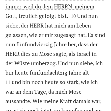
immer, weil du dem HERRN, meinem


Gott, treulich gefolgt bist.
Und nun
10
siehe, der HERR hat mich am Leben
gelassen, wie er mir zugesagt hat. Es sind
nun fünfundvierzig Jahre her, dass der
HERR dies zu Mose sagte, als Israel in
der Wüste umherzog. Und nun siehe, ich


bin heute fünfundachtzig Jahre alt
und bin noch heute so stark, wie ich
11
war an dem Tage, da mich Mose
aussandte. Wie meine Kraft damals war,
so ist sie noch jetzt, zu kämpfen und aus-