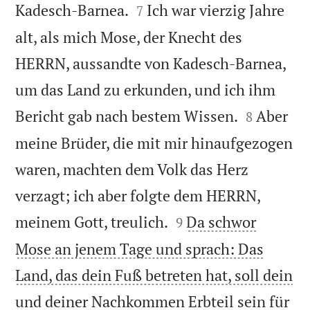


Kadesch-Barnea.
Ich war vierzig Jahre
7
alt, als mich Mose, der Knecht des
HERRN, aussandte von Kadesch-Barnea,
um das Land zu erkunden, und ich ihm


Bericht gab nach bestem Wissen.
Aber
8
meine Brüder, die mit mir hinaufgezogen
waren, machten dem Volk das Herz
verzagt; ich aber folgte dem HERRN,


meinem Gott, treulich.
Da schwor
9
Mose an jenem Tage und sprach: Das
Land, das dein Fuß betreten hat, soll dein
und deiner Nachkommen Erbteil sein für