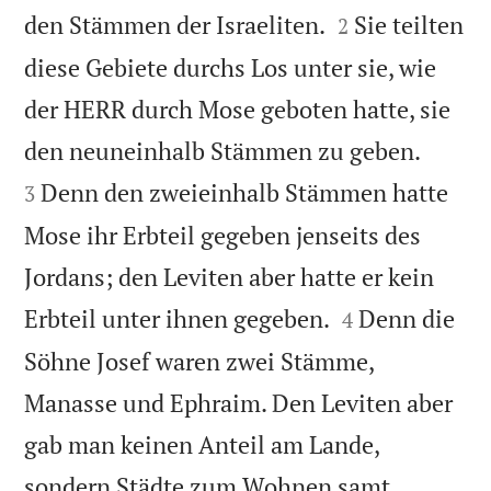


den Stämmen der Israeliten.
Sie teilten
2
diese Gebiete durchs Los unter sie, wie
der HERR durch Mose geboten hatte, sie


den neuneinhalb Stämmen zu geben.
Denn den zweieinhalb Stämmen hatte
3
Mose ihr Erbteil gegeben jenseits des
Jordans; den Leviten aber hatte er kein


Erbteil unter ihnen gegeben.
Denn die
4
Söhne Josef waren zwei Stämme,
Manasse und Ephraim. Den Leviten aber
gab man keinen Anteil am Lande,
sondern Städte zum Wohnen samt