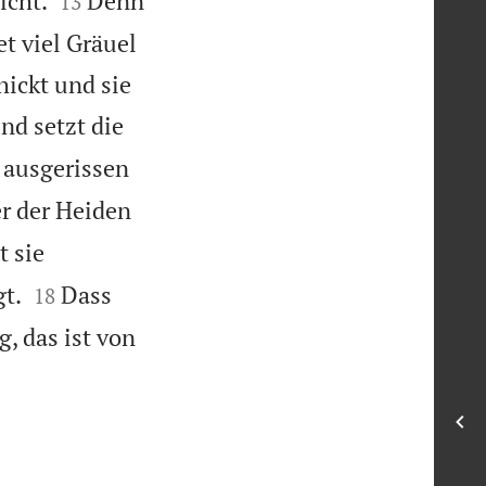
icht.
Denn
13
t viel Gräuel
ickt und sie
nd setzt die
 ausgerissen
r der Heiden
t sie


gt.
Dass
18
, das ist von