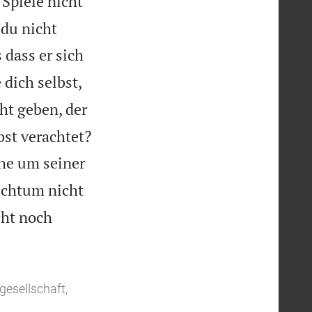
Spiele nicht
 du nicht
 dass er sich
dich selbst,
ht geben, der

bst verachtet?
che um seiner
ichtum nicht
cht noch
gesellschaft,