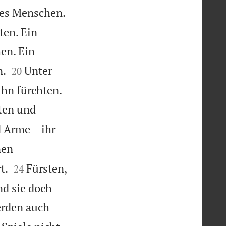
des Menschen.
ten. Ein
en. Ein


n.
Unter
20


 ihn fürchten.
rten und
 Arme – ihr
nen


t.
Fürsten,
24
nd sie doch
rden auch