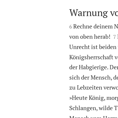
Warnung vo


Rechne deinem Nä
6

von oben herab!
7
Unrecht ist beiden 
Königsherrschaft v
der Habgierige. Den
sich der Mensch, d
zu Lebzeiten verwo
»Heute König, morg
Schlangen, wilde 