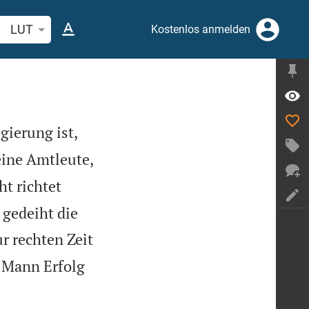
belstelle oder Begriff suchen
LUT
Kostenlos anmelden
gierung ist,
eine Amtleute,
t richtet
 gedeiht die
r rechten Zeit
n Mann Erfolg