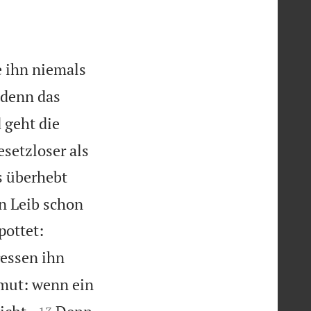
e ihn niemals
 denn das
 geht die
setzloser als
 überhebt
en Leib schon
pottet:
ressen ihn
mut: wenn ein

