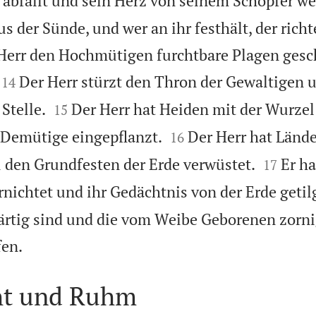
bfällt und sein Herz von seinem Schöpfer we
der Sünde, und wer an ihr festhält, der richte
Herr den Hochmütigen furchtbare Plagen gesch


Der Herr stürzt den Thron der Gewaltigen u
14


Stelle.
Der Herr hat Heiden mit der Wurzel
15


e Demütige eingepflanzt.
Der Herr hat Lände
16


u den Grundfesten der Erde verwüstet.
Er ha
17
nichtet und ihr Gedächtnis von der Erde getil
rtig sind und die vom Weibe Geborenen zornig

fen.
ht und Ruhm