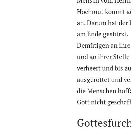
Mensch vom Herrn a
Hochmut kommt aus 
an. Darum hat der 
am Ende gestürzt.
Demütigen an ihre 
und an ihrer Stell
verheert und bis z
ausgerottet und ver
die Menschen hoffä
Gott nicht geschaf
Gottesfurc