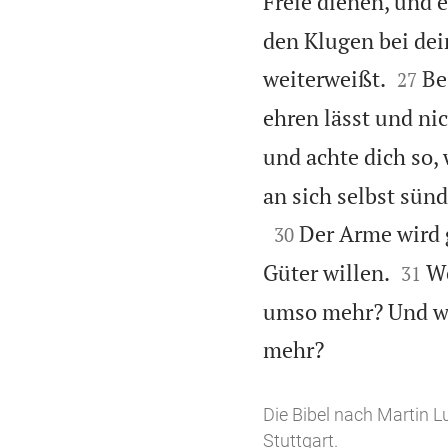
Freie dienen, und 
den Klugen bei dei


weiterweißt.
Be
27
ehren lässt und nic
und achte dich so,
an sich selbst sünd

Der Arme wird 
30


Güter willen.
We
31
umso mehr? Und wer

mehr?
Die Bibel nach Martin L
Stuttgart.