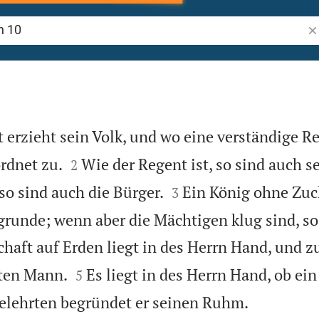
Bi
 erzieht sein Volk, und wo eine verständige Re


rdnet zu.
Wie der Regent ist, so sind auch s
2


 so sind auch die Bürger.
Ein König ohne Zuch
3
runde; wenn aber die Mächtigen klug sind, so
chaft auf Erden liegt in des Herrn Hand, und zu


hten Mann.
Es liegt in des Herrn Hand, ob ei
5

elehrten begründet er seinen Ruhm.