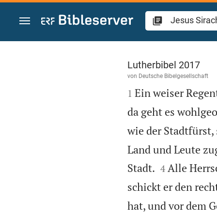
Zum Inhalt springen
Jesus Sirach 10
Lutherbibel 2017
von
Deutsche Bibelgesellschaft

Ein weiser Regent
1
da geht es wohlgeo
wie der Stadtfürst,
Land und Leute zug


Stadt.
Alle Herrs
4
schickt er den rec
hat, und vor dem G