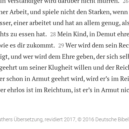


ein Verständiger wird darüber nicht murren.
26
ner Arbeit, und spiele nicht den Starken, wenn
sser, einer arbeitet und hat an allem genug, als


hts zu essen hat.
Mein Kind, in Demut ehre 
28


 wie es dir zukommt.
Wer wird dem sein Rec
29
igt, und wer wird dem Ehre geben, der sich sel
geehrt um seiner Klugheit willen und der Rei
r schon in Armut geehrt wird, wird er’s im Re
 ehrlos ist im Reichtum, ist er’s in Armut ni
uthers Übersetzung, revidiert 2017, © 2016 Deutsche Bibel