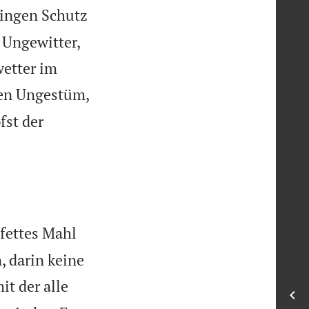
ringen Schutz
 Ungewitter,
wetter im
den Ungestüm,
fst der
fettes Mahl
, darin keine
t der alle