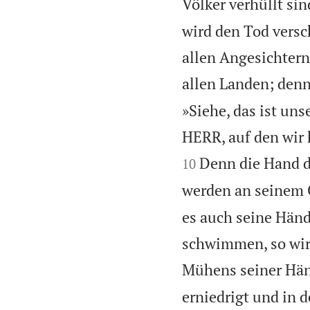
Völker verhüllt sin
wird den Tod versc
allen Angesichtern
allen Landen; denn
»Siehe, das ist unse
HERR, auf den wir h
Denn die Hand d
10
werden an seinem O
es auch seine Händ
schwimmen, so wird
Mühens seiner Hä
erniedrigt und in 