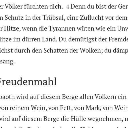


r Völker fürchten dich.
Denn du bist der Ge
4
 Schutz in der Trübsal, eine Zuflucht vor dem
er Hitze, wenn die Tyrannen wüten wie ein Un
Hitze im dürren Land. Du demütigst der Frem
richst durch den Schatten der Wolken; du dämp

sang.
Freudenmahl
aoth wird auf diesem Berge allen Völkern ein 
on reinem Wein, von Fett, von Mark, von Wein
wird auf diesem Berge die Hülle wegnehmen, mi