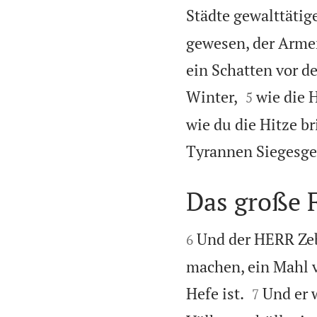
Städte gewalttätige
gewesen, der Armen
ein Schatten vor d


Winter,
wie die 
5
wie du die Hitze b
Tyrannen Siegesge
Das große 


Und der HERR Zeb
6
machen, ein Mahl v


Hefe ist.
Und er 
7