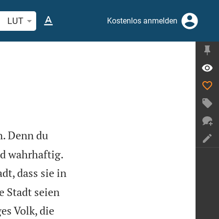
belstelle oder Begriff suchen
LUT
Kostenlos anmelden
n. Denn du

nd wahrhaftig.
t, dass sie in
e Stadt seien
es Volk, die