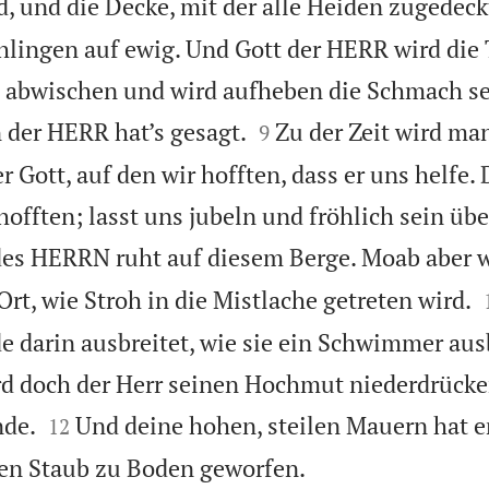
d, und die Decke, mit der alle Heiden zugedeck
hlingen auf ewig. Und Gott der HERR wird die
 abwischen und wird aufheben die Schmach se


 der HERR hat’s gesagt.
Zu der Zeit wird ma
9
r Gott, auf den wir hofften, dass er uns helfe. 
offten; lasst uns jubeln und fröhlich sein übe
es HERRN ruht auf diesem Berge. Moab aber w
rt, wie Stroh in die Mistlache getreten wird.
e darin ausbreitet, wie sie ein Schwimmer aus
 doch der Herr seinen Hochmut niederdrücken


nde.
Und deine hohen, steilen Mauern hat e
12

den Staub zu Boden geworfen.