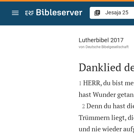
Zum Inhalt springen
Jesaja 25
Lutherbibel 2017
von
Deutsche Bibelgesellschaft
Danklied de


HERR, du bist mei
1
hast Wunder getan;

Denn du hast die
2
Trümmern liegt, di
und nie wieder au