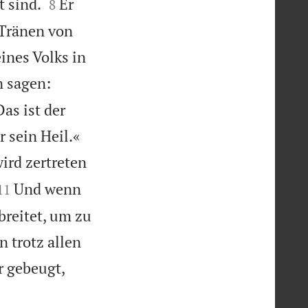


t sind.
Er
8
 Tränen von
ines Volks in
n sagen:
Das ist der


r sein Heil.«
ird zertreten


Und wenn
11
breitet, um zu
 trotz allen
r gebeugt,