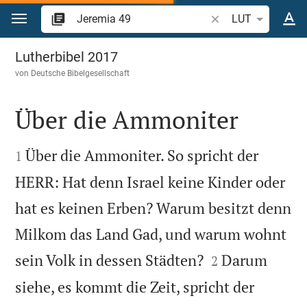
Zum Inhalt springen
Bibelstelle oder Beg
LUT
Jeremia 49
Lutherbibel 2017
von
Deutsche Bibelgesellschaft
Über die Ammoniter


Über die Ammoniter. So spricht der
1
HERR: Hat denn Israel keine Kinder oder
hat es keinen Erben? Warum besitzt denn
Milkom das Land Gad, und warum wohnt


sein Volk in dessen Städten?
Darum
2
siehe, es kommt die Zeit, spricht der