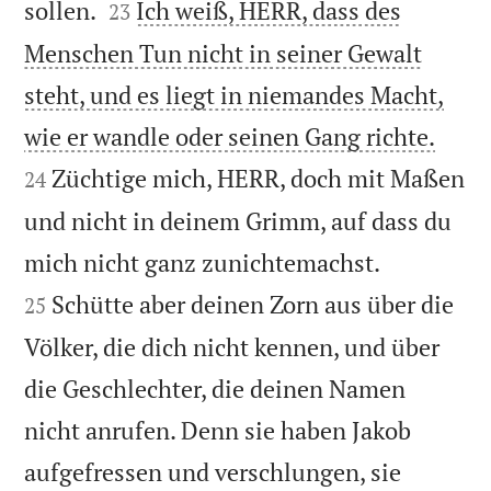


sollen.
Ich weiß, HERR, dass des
23
Menschen Tun nicht in seiner Gewalt
steht, und es liegt in niemandes Macht,


wie er wandle oder seinen Gang richte.
Züchtige mich, HERR, doch mit Maßen
24
und nicht in deinem Grimm, auf dass du


mich nicht ganz zunichtemachst.
Schütte aber deinen Zorn aus über die
25
Völker, die dich nicht kennen, und über
die Geschlechter, die deinen Namen
nicht anrufen. Denn sie haben Jakob
aufgefressen und verschlungen, sie