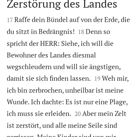
Zerstörung des Landes


Raffe dein Bündel auf von der Erde, die
17


du sitzt in Bedrängnis!
Denn so
18
spricht der HERR: Siehe, ich will die
Bewohner des Landes diesmal
wegschleudern und will sie ängstigen,


damit sie sich finden lassen.
Weh mir,
19
ich bin zerbrochen, unheilbar ist meine
Wunde. Ich dachte: Es ist nur eine Plage,


ich muss sie erleiden.
Aber mein Zelt
20
ist zerstört, und alle meine Seile sind
zerrissen. Meine Kinder sind von mir