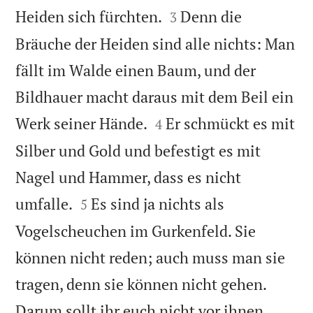


Heiden sich fürchten.
Denn die
3
Bräuche der Heiden sind alle nichts: Man
fällt im Walde einen Baum, und der
Bildhauer macht daraus mit dem Beil ein


Werk seiner Hände.
Er schmückt es mit
4
Silber und Gold und befestigt es mit
Nagel und Hammer, dass es nicht


umfalle.
Es sind ja nichts als
5
Vogelscheuchen im Gurkenfeld. Sie
können nicht reden; auch muss man sie
tragen, denn sie können nicht gehen.
Darum sollt ihr euch nicht vor ihnen