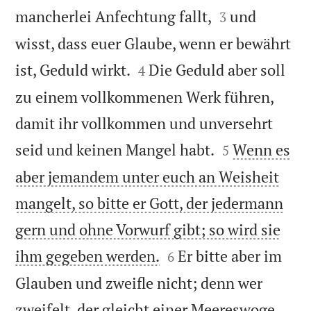


mancherlei Anfechtung fallt,
und
3
wisst, dass euer Glaube, wenn er bewährt


ist, Geduld wirkt.
Die Geduld aber soll
4
zu einem vollkommenen Werk führen,
damit ihr vollkommen und unversehrt


seid und keinen Mangel habt.
Wenn es
5
aber jemandem unter euch an Weisheit
mangelt, so bitte er Gott, der jedermann
gern und ohne Vorwurf gibt; so wird sie


ihm gegeben werden.
Er bitte aber im
6
Glauben und zweifle nicht; denn wer
zweifelt, der gleicht einer Meereswoge,