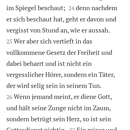


im Spiegel beschaut;
denn nachdem
24
er sich beschaut hat, geht er davon und


vergisst von Stund an, wie er aussah.
Wer aber sich vertieft in das
25
vollkommene Gesetz der Freiheit und
dabei beharrt und ist nicht ein
vergesslicher Hörer, sondern ein Täter,


der wird selig sein in seinem Tun.
Wenn jemand meint, er diene Gott,
26
und hält seine Zunge nicht im Zaum,
sondern betrügt sein Herz, so ist sein


Gottesdienst nichtig.
Ein reiner und