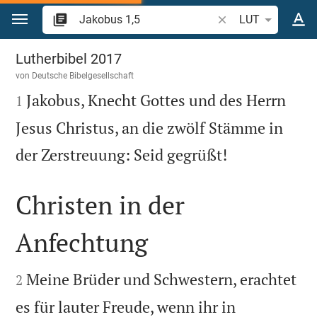
Zum Inhalt springen
Bibelstelle oder Beg
LUT
Jakobus 1
Lutherbibel 2017
von
Deutsche Bibelgesellschaft

Jakobus, Knecht Gottes und des Herrn
1
Jesus Christus, an die zwölf Stämme in

der Zerstreuung: Seid gegrüßt!
Christen in der
Anfechtung


Meine Brüder und Schwestern, erachtet
2
es für lauter Freude, wenn ihr in