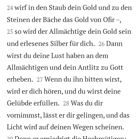
wirf in den Staub dein Gold und zu den
24


Steinen der Bäche das Gold von Ofir –,
so wird der Allmächtige dein Gold sein
25


und erlesenes Silber für dich.
Dann
26
wirst du deine Lust haben an dem
Allmächtigen und dein Antlitz zu Gott


erheben.
Wenn du ihn bitten wirst,
27
wird er dich hören, und du wirst deine


Gelübde erfüllen.
Was du dir
28
vornimmst, lässt er dir gelingen, und das


Licht wird auf deinen Wegen scheinen.
Denn er erniedrigt die Hochmütigen;
29