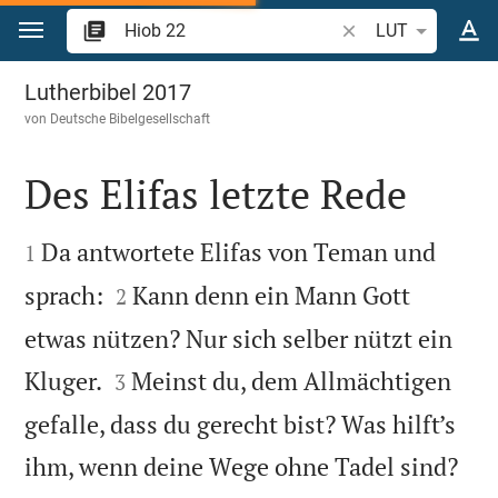
Zum Inhalt springen
Bibelstelle oder Beg
LUT
Hiob 22
Lutherbibel 2017
von
Deutsche Bibelgesellschaft
Des Elifas letzte Rede


Da antwortete Elifas von Teman und
1


sprach:
Kann denn ein Mann Gott
2
etwas nützen? Nur sich selber nützt ein


Kluger.
Meinst du, dem Allmächtigen
3
gefalle, dass du gerecht bist? Was hilft’s


ihm, wenn deine Wege ohne Tadel sind?