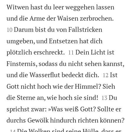
Witwen hast du leer weggehen lassen


und die Arme der Waisen zerbrochen.
Darum bist du von Fallstricken
10
umgeben, und Entsetzen hat dich


plötzlich erschreckt.
Dein Licht ist
11
Finsternis, sodass du nicht sehen kannst,


und die Wasserflut bedeckt dich.
Ist
12
Gott nicht hoch wie der Himmel? Sieh


die Sterne an, wie hoch sie sind!
Du
13
sprichst zwar: »Was weiß Gott? Sollte er

durchs Gewölk hindurch richten können?

Die Wolken sind seine Hülle, dass er
14