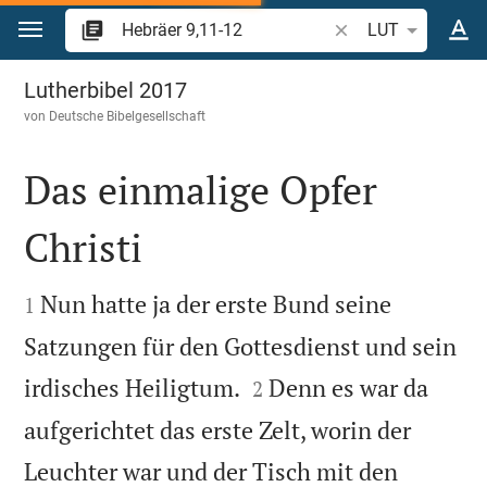
Zum Inhalt springen
Bibelstelle oder Beg
LUT
Hebräer 9
Lutherbibel 2017
von
Deutsche Bibelgesellschaft
Das einmalige Opfer
Christi


Nun hatte ja der erste Bund seine
1
Satzungen für den Gottesdienst und sein


irdisches Heiligtum.
Denn es war da
2
aufgerichtet das erste Zelt, worin der
Leuchter war und der Tisch mit den