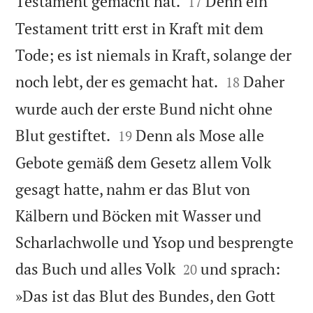


Testament gemacht hat.
Denn ein
17
Testament tritt erst in Kraft mit dem
Tode; es ist niemals in Kraft, solange der


noch lebt, der es gemacht hat.
Daher
18
wurde auch der erste Bund nicht ohne


Blut gestiftet.
Denn als Mose alle
19
Gebote gemäß dem Gesetz allem Volk
gesagt hatte, nahm er das Blut von
Kälbern und Böcken mit Wasser und
Scharlachwolle und Ysop und besprengte


das Buch und alles Volk
und sprach:
20
»Das ist das Blut des Bundes, den Gott