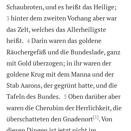


Schaubroten, und es heißt das Heilige;
hinter dem zweiten Vorhang aber war
3
das Zelt, welches das Allerheiligste


heißt.
Darin waren das goldene
4
Räuchergefäß und die Bundeslade, ganz
mit Gold überzogen; in ihr waren der
goldene Krug mit dem Manna und der
Stab Aarons, der gegrünt hatte, und die


Tafeln des Bundes.
Oben darüber aber
5
waren die Cherubim der Herrlichkeit, die
[1]
überschatteten den Gnadenort
. Von
diesen Dingen ist jetzt nicht im