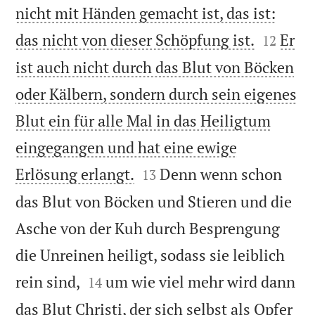
nicht mit Händen gemacht ist, das ist:


das nicht von dieser Schöpfung ist.
Er
12
ist auch nicht durch das Blut von Böcken
oder Kälbern, sondern durch sein eigenes
Blut ein für alle Mal in das Heiligtum
eingegangen und hat eine ewige


Erlösung erlangt.
Denn wenn schon
13
das Blut von Böcken und Stieren und die
Asche von der Kuh durch Besprengung
die Unreinen heiligt, sodass sie leiblich


rein sind,
um wie viel mehr wird dann
14
das Blut Christi, der sich selbst als Opfer