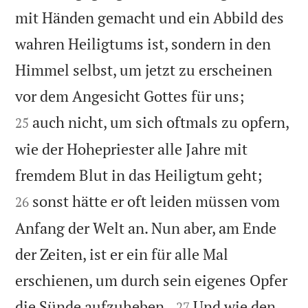
mit Händen gemacht und ein Abbild des
wahren Heiligtums ist, sondern in den
Himmel selbst, um jetzt zu erscheinen


vor dem Angesicht Gottes für uns;
auch nicht, um sich oftmals zu opfern,
25
wie der Hohepriester alle Jahre mit


fremdem Blut in das Heiligtum geht;
sonst hätte er oft leiden müssen vom
26
Anfang der Welt an. Nun aber, am Ende
der Zeiten, ist er ein für alle Mal
erschienen, um durch sein eigenes Opfer


die Sünde aufzuheben.
Und wie den
27