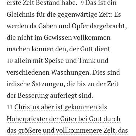


erste Zelt Bestand habe.
Das ist ein
9
Gleichnis für die gegenwärtige Zeit: Es
werden da Gaben und Opfer dargebracht,
die nicht im Gewissen vollkommen


machen können den, der Gott dient
allein mit Speise und Trank und
10
verschiedenen Waschungen. Dies sind
irdische Satzungen, die bis zu der Zeit


der Besserung auferlegt sind.
Christus aber ist gekommen als
11
Hoherpriester der Güter bei Gott durch
das größere und vollkommenere Zelt, das