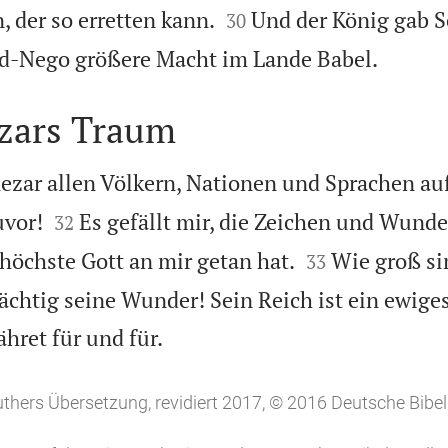


, der so erretten kann.
Und der König gab S
30

-Nego größere Macht im Lande Babel.
zars Traum
zar allen Völkern, Nationen und Sprachen au


uvor!
Es gefällt mir, die Zeichen und Wunde
32


 höchste Gott an mir getan hat.
Wie groß si
33
chtig seine Wunder! Sein Reich ist ein ewige

hret für und für.
uthers Übersetzung, revidiert 2017, © 2016 Deutsche Bibel