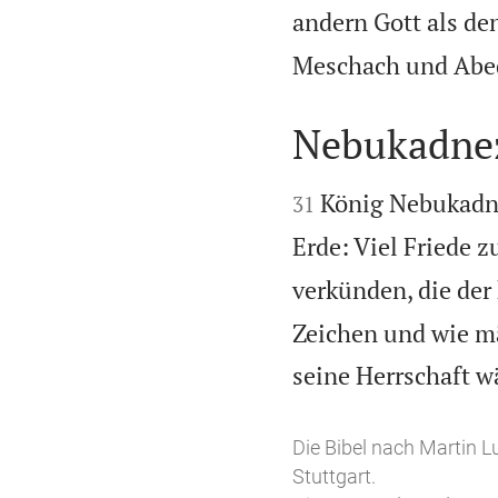
andern Gott als den
Meschach und Abed
Nebukadne


König Nebukadne
31
Erde: Viel Friede z
verkünden, die der
Zeichen und wie mä
seine Herrschaft wä
Die Bibel nach Martin L
Stuttgart.