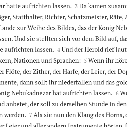


 hatte aufrichten lassen.
Da kamen zusam
3
er, Statthalter, Richter, Schatzmeister, Räte
Lande zur Weihe des Bildes, das der König Ne
ssen. Und sie stellten sich vor dem Bild auf, da


 aufrichten lassen.
Und der Herold rief laut
4


kern, Nationen und Sprachen:
Wenn ihr höre
5
r Flöte, der Zither, der Harfe, der Leier, der D
mente, dann sollt ihr niederfallen und das gol


önig Nebukadnezar hat aufrichten lassen.
We
6
und anbetet, der soll zu derselben Stunde in d


n werden.
Als sie nun den Klang des Horns, d
7
der Leier und aller andern Instrumente hörten, f