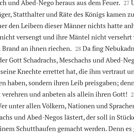


ch und Abed-Nego heraus aus dem Feuer.
27
äger, Statthalter und Räte des Königs kamen
uer den Leibern dieser Männer nichts hatte a
nicht versengt und ihre Mäntel nicht versehrt 


 Brand an ihnen riechen.
Da fing Nebukadn
28
 der Gott Schadrachs, Meschachs und Abed-Neg
seine Knechte errettet hat, die ihm vertraut u
en haben, sondern ihren Leib preisgaben; denn

 verehren und anbeten als allein ihren Gott!
2
er unter allen Völkern, Nationen und Sprache
chs und Abed-Negos lästert, der soll in Stüc
einem Schutthaufen gemacht werden. Denn es 