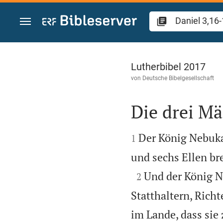
Zum Inhalt springen
Daniel 3
Lutherbibel 2017
von
Deutsche Bibelgesellschaft
Die drei M


Der König Nebuka
1
und sechs Ellen br

Und der König N
2
Statthaltern, Rich
im Lande, dass si