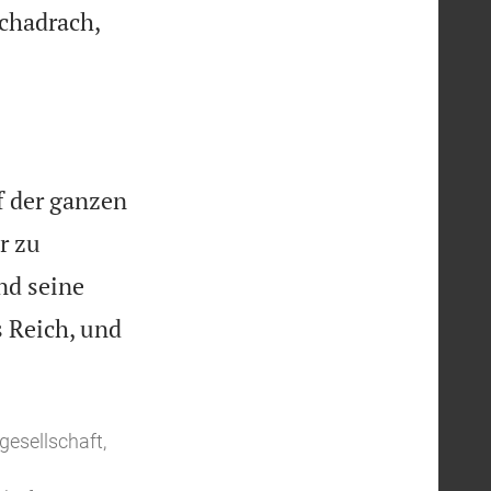
chadrach,
f der ganzen
r zu
nd seine
s Reich, und
gesellschaft,