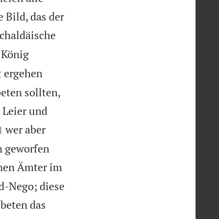
 Bild, das der
chaldäische
 König
t ergehen
eten sollten,
r Leier und

wer aber
1
en geworfen
lnen Ämter im
d-Nego; diese
 beten das