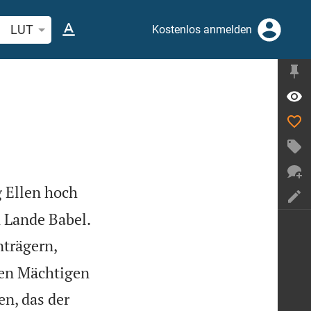
belstelle oder Begriff suchen
LUT
Kostenlos anmelden
 Ellen hoch

m Lande Babel.
trägern,
len Mächtigen
n, das der