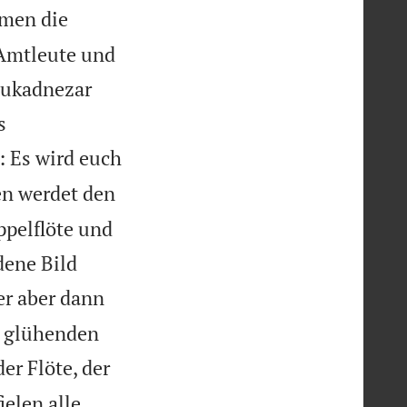
men die
, Amtleute und
bukadnezar
s
: Es wird euch
n werdet den
oppelflöte und
dene Bild
r aber dann
en glühenden
er Flöte, der
ielen alle