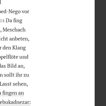
l
bed-Nego vor


Da fing
14
h, Meschach
icht anbeten,
hr den Klang
ppelflöte und
as Bild an,
 sollt ihr zu
Lasst sehen,
 fingen an
ebukadnezar: