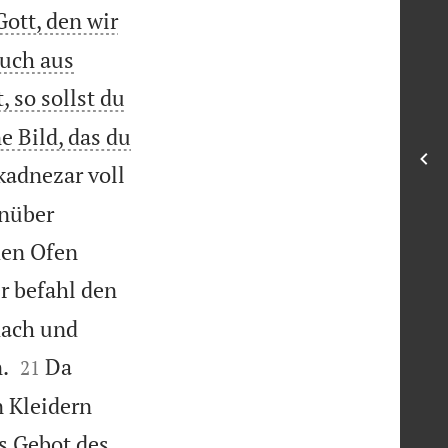
Gott, den wir
auch aus
, so sollst du
e Bild, das du
adnezar voll
enüber
den Ofen
r befahl den
hach und


.
Da
21
 Kleidern
s Gebot des