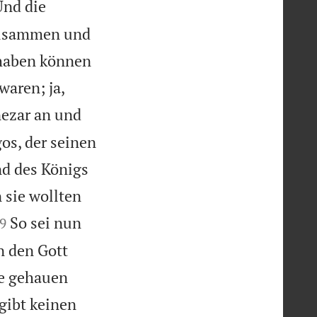
Und die
 zusammen und
nhaben können
waren; ja,
ezar an und
os, der seinen
nd des Königs
 sie wollten

So sei nun
9
n den Gott
ke gehauen
gibt keinen