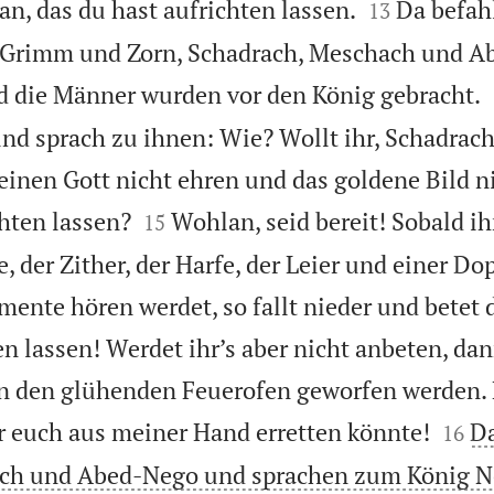


an, das du hast aufrichten lassen.
Da befah
13
Grimm und Zorn, Schadrach, Meschach und A
d die Männer wurden vor den König gebracht.
d sprach zu ihnen: Wie? Wollt ihr, Schadrac
nen Gott nicht ehren und das goldene Bild n


chten lassen?
Wohlan, seid bereit! Sobald i
15
e, der Zither, der Harfe, der Leier und einer Do
mente hören werdet, so fallt nieder und betet d
 lassen! Werdet ihr’s aber nicht anbeten, dann
n den glühenden Feuerofen geworfen werden. 


er euch aus meiner Hand erretten könnte!
Da
16
ach und Abed-Nego und sprachen zum König N