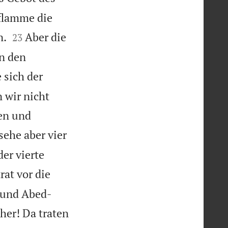
rflamme die


n.
Aber die
23
n den
 sich der
 wir nicht
en und
sehe aber vier
er vierte
at vor die
 und Abed-
her! Da traten