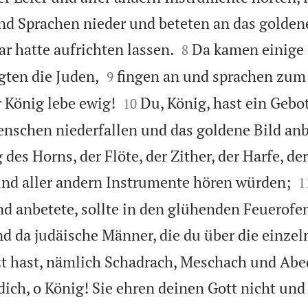
nd Sprachen nieder und beteten an das goldene


 hatte aufrichten lassen.
Da kamen einige 
8


ten die Juden,
fingen an und sprachen zum
9


 König lebe ewig!
Du, König, hast ein Gebo
10
Menschen niederfallen und das goldene Bild anb
des Horns, der Flöte, der Zither, der Harfe, de

und aller andern Instrumente hören würden;
1
und anbetete, sollte in den glühenden Feuerof
d da judäische Männer, die du über die einze
zt hast, nämlich Schadrach, Meschach und Abe
ich, o König! Sie ehren deinen Gott nicht und