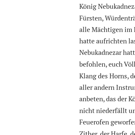
König Nebukadnezar
Fürsten, Würdenträg
alle Mächtigen im 
hatte aufrichten la
Nebukadnezar hatte
befohlen, euch Völ
Klang des Horns, de
aller andern Instru
anbeten, das der K
nicht niederfällt 
Feuerofen geworfe
Zither, der Harfe, 