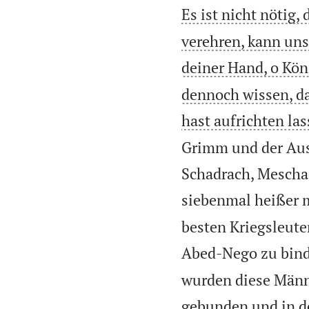
Es ist nicht nötig,
verehren, kann uns
deiner Hand, o Köni
dennoch wissen, da
hast aufrichten la
Grimm und der Aus
Schadrach, Mescha
siebenmal heißer m
besten Kriegsleute
Abed-Nego zu bind
wurden diese Männ
gebunden und in d