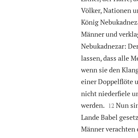
Völker, Nationen u
König Nebukadnezar
Männer und verklag
Nebukadnezar: Der
lassen, dass alle 
wenn sie den Klang 
einer Doppelflöte 
nicht niederfiele 


werden.
Nun sin
12
Lande Babel geset
Männer verachten d