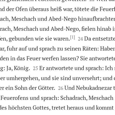
nd der Ofen überaus heiß war, tötete die Feue
rach, Meschach und Abed-Nego hinaufbrachte
rach, Meschach und Abed-Nego, fielen hinab i
[1]


en, gebunden wie sie waren.
Da entsetzte
24
, fuhr auf und sprach zu seinen Räten: Haben
en in das Feuer werfen lassen? Sie antwortet


: Ja, König.
Er antwortete und sprach: Ich 
25
er umhergehen, und sie sind unversehrt; und d


 er ein Sohn der Götter.
Und Nebukadnezar tr
26
 Feuerofens und sprach: Schadrach, Meschach
des höchsten Gottes, tretet heraus und kommt 