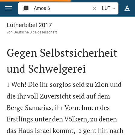
Zum Inhalt springen
Bibelstelle oder Beg
LUT
Amos 6
Lutherbibel 2017
von
Deutsche Bibelgesellschaft
Gegen Selbstsicherheit
und Schwelgerei


Weh! Die ihr sorglos seid zu Zion und
1
die ihr voll Zuversicht seid auf dem
Berge Samarias, ihr Vornehmen des
Erstlings unter den Völkern, zu denen


das Haus Israel kommt,
geht hin nach
2