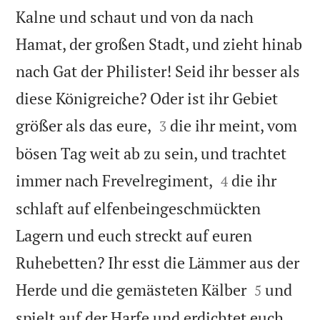
Kalne und schaut und von da nach
Hamat, der großen Stadt, und zieht hinab
nach Gat der Philister! Seid ihr besser als
diese Königreiche? Oder ist ihr Gebiet


größer als das eure,
die ihr meint, vom
3
bösen Tag weit ab zu sein, und trachtet


immer nach Frevelregiment,
die ihr
4
schlaft auf elfenbeingeschmückten
Lagern und euch streckt auf euren
Ruhebetten? Ihr esst die Lämmer aus der


Herde und die gemästeten Kälber
und
5
spielt auf der Harfe und erdichtet euch