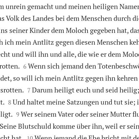
m unrein gemacht und meinen heiligen Namen
s Volk des Landes bei dem Menschen durch di
ins seiner Kinder dem Moloch gegeben hat, das
ch ich mein Antlitz gegen diesen Menschen ke
cht und will ihn und alle, die wie er dem Mol


rotten.
Wenn sich jemand den Totenbeschw
6
t, so will ich mein Antlitz gegen ihn kehren 


srotten.
Darum heiligt euch und seid heilig;
7


t.
Und haltet meine Satzungen und tut sie; i
8


ligt.
Wer seinem Vater oder seiner Mutter flu
9
 Seine Blutschuld komme über ihn, weil er sei


cht hat.
Wenn jemand die Ehe bricht mit de
10