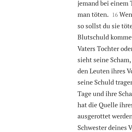
jemand bei einem Ti


man töten.
Wenn
16
so sollst du sie tö
Blutschuld komme 
Vaters Tochter oder
sieht seine Scham, 
den Leuten ihres Vo
seine Schuld trage
Tage und ihre Scha
hat die Quelle ihre
ausgerottet werden
Schwester deines Va