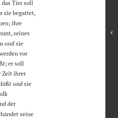
 das Tier soll
 sie begattet,
ben; ihre
mmt, seines
am und sie
 werden vor
t; er soll
 Zeit ihrer
blößt und sie
olk
nd der
schändet seine