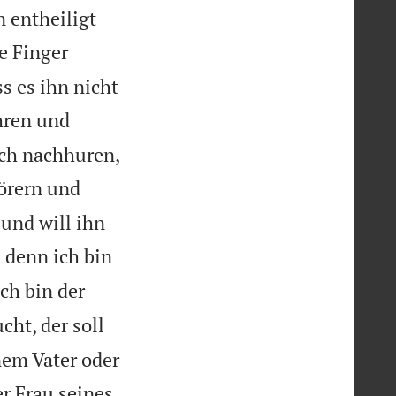
 entheiligt
e Finger
s es ihn nicht
hren und
och nachhuren,
örern und
und will ihn
 denn ich bin
ch bin der
cht, der soll
nem Vater oder
r Frau seines