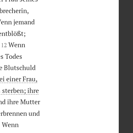
brecherin,
enn jemand
 entblößt;


Wenn
12
es Todes
e Blutschuld
i einer Frau,
 sterben; ihre
d ihre Mutter
verbrennen und

Wenn
5