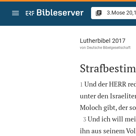
Zum Inhalt springen
3.Mose 20
Lutherbibel 2017
von
Deutsche Bibelgesellschaft
Strafbest


Und der HERR red
1
unter den Israelit
Moloch gibt, der so

Und ich will me
3
ihn aus seinem Vol