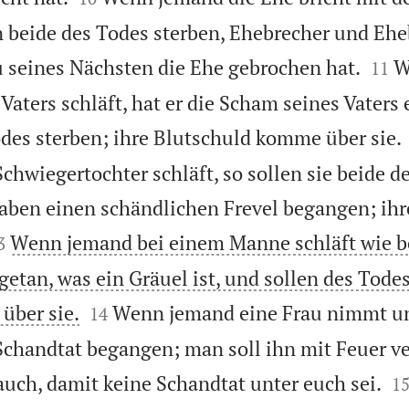
n beide des Todes sterben, Ehebrecher und Ehe


au seines Nächsten die Ehe gebrochen hat.
W
11
 Vaters schläft, hat er die Scham seines Vaters
odes sterben; ihre Blutschuld komme über sie.
chwiegertochter schläft, so sollen sie beide d
haben einen schändlichen Frevel begangen; ihr

Wenn jemand bei einem Manne schläft wie be
3
getan, was ein Gräuel ist, und sollen des Todes


über sie.
Wenn jemand eine Frau nimmt un
14
 Schandtat begangen; man soll ihn mit Feuer 

auch, damit keine Schandtat unter euch sei.
1