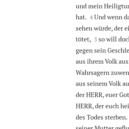
und mein Heiligtu


hat.
Und wenn da
4
sehen würde, der e


tötet,
so will do
5
gegen sein Geschle
aus ihrem Volk aus
Wahrsagern zuwende
aus seinem Volk au
der HERR, euer Got
HERR, der euch hei
des Todes sterben.
seiner Mutter geflu