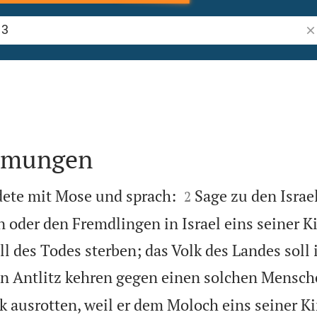
Bi
immungen


ete mit Mose und sprach:
Sage zu den Israe
2
en oder den Fremdlingen in Israel eins seiner 
ll des Todes sterben; das Volk des Landes soll 
in Antlitz kehren gegen einen solchen Mensch
k ausrotten, weil er dem Moloch eins seiner K