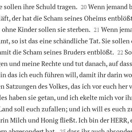


 sollen ihre Schuld tragen.
Wenn jemand be
20
äft, der hat die Scham seines Oheims entblößt.


 ohne Kinder sollen sie sterben.
Wenn jema
21
t, so ist das eine schändliche Tat. Sie sollen


damit die Scham seines Bruders entblößt.
So
22
en und meine Rechte und tut danach, auf dass
in das ich euch führen will, damit ihr darin w
en Satzungen des Volkes, das ich vor euch her 
les haben sie getan, und ich ekelte mich vor i
 Land soll euch zufallen; und ich will es euch 
rin Milch und Honig fließt. Ich bin der HERR, 


rn abgesondert hat,
dass ihr auch absonder
25