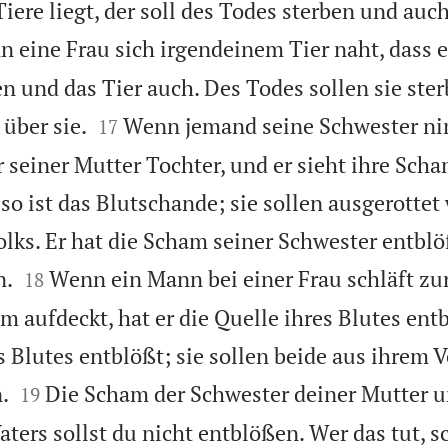
ere liegt, der soll des Todes sterben und auch
 eine Frau sich irgendeinem Tier naht, dass es
ten und das Tier auch. Des Todes sollen sie ster


über sie.
Wenn jemand seine Schwester ni
17
 seiner Mutter Tochter, und er sieht ihre Sch
so ist das Blutschande; sie sollen ausgerottet
lks. Er hat die Scham seiner Schwester entblöß


n.
Wenn ein Mann bei einer Frau schläft zur
18
m aufdeckt, hat er die Quelle ihres Blutes ent
s Blutes entblößt; sie sollen beide aus ihrem V


.
Die Scham der Schwester deiner Mutter u
19
ters sollst du nicht entblößen. Wer das tut, 