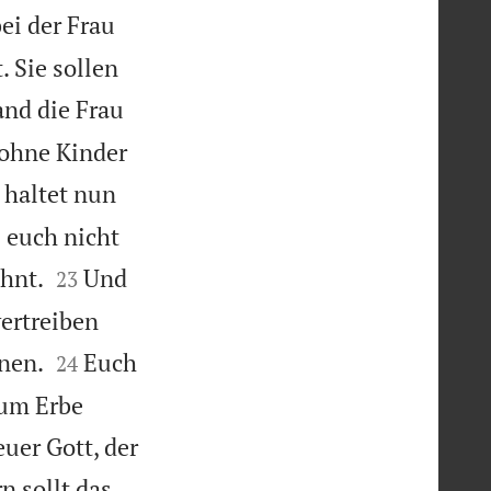
i der Frau
 Sie sollen
nd die Frau
 ohne Kinder
 haltet nun
 euch nicht


ohnt.
Und
23
vertreiben


hnen.
Euch
24
zum Erbe
euer Gott, der
n sollt das