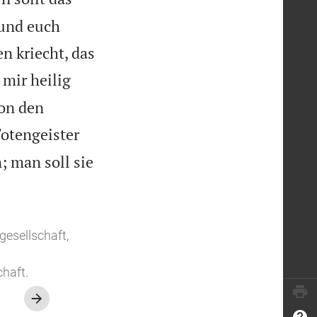
 und euch
n kriecht, das
 mir heilig
von den
otengeister
; man soll sie
gesellschaft,
haft.