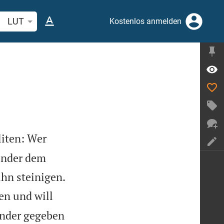
belstelle oder Begriff suchen
LUT
Kostenlos anmelden
liten: Wer
Kinder dem

ihn steinigen.
en und will
inder gegeben