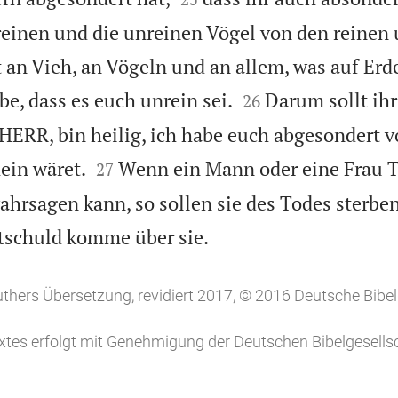
einen und die unreinen Vögel von den reinen
 an Vieh, an Vögeln und an allem, was auf Erde


e, dass es euch unrein sei.
Darum sollt ihr
26
r HERR, bin heilig, ich habe euch abgesondert 


ein wäret.
Wenn ein Mann oder eine Frau T
27
hrsagen kann, so sollen sie des Todes sterben

utschuld komme über sie.
uthers Übersetzung, revidiert 2017, © 2016 Deutsche Bibel
tes erfolgt mit Genehmigung der Deutschen Bibelgesellsc