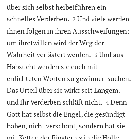
über sich selbst herbeiführen ein


schnelles Verderben.
Und viele werden
2
ihnen folgen in ihren Ausschweifungen;
um ihretwillen wird der Weg der


Wahrheit verlästert werden.
Und aus
3
Habsucht werden sie euch mit
erdichteten Worten zu gewinnen suchen.
Das Urteil über sie wirkt seit Langem,


und ihr Verderben schläft nicht.
Denn
4
Gott hat selbst die Engel, die gesündigt
haben, nicht verschont, sondern hat sie
mit Ketten der Finsternis in die Hölle