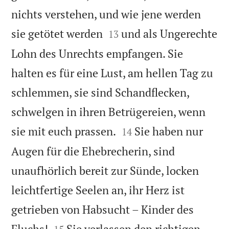
nichts verstehen, und wie jene werden


sie getötet werden
und als Ungerechte
13
Lohn des Unrechts empfangen. Sie
halten es für eine Lust, am hellen Tag zu
schlemmen, sie sind Schandflecken,
schwelgen in ihren Betrügereien, wenn


sie mit euch prassen.
Sie haben nur
14
Augen für die Ehebrecherin, sind
unaufhörlich bereit zur Sünde, locken
leichtfertige Seelen an, ihr Herz ist
getrieben von Habsucht – Kinder des


Fluchs!
Sie verlassen den richtigen