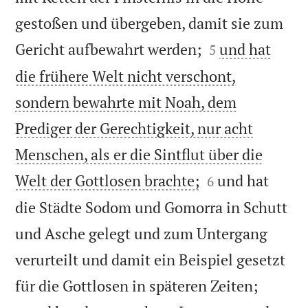
gestoßen und übergeben, damit sie zum


Gericht aufbewahrt werden;
und hat
5
die frühere Welt nicht verschont,
sondern bewahrte mit Noah, dem
Prediger der Gerechtigkeit, nur acht
Menschen, als er die Sintflut über die


Welt der Gottlosen brachte;
und hat
6
die Städte Sodom und Gomorra in Schutt
und Asche gelegt und zum Untergang
verurteilt und damit ein Beispiel gesetzt


für die Gottlosen in späteren Zeiten;