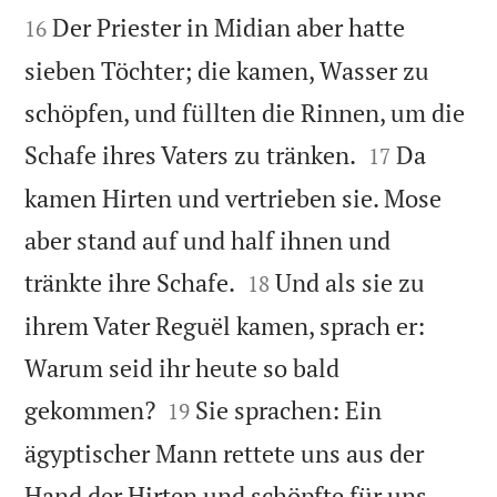
Der Priester in Midian aber hatte
16
sieben Töchter; die kamen, Wasser zu
schöpfen, und füllten die Rinnen, um die


Schafe ihres Vaters zu tränken.
Da
17
kamen Hirten und vertrieben sie. Mose
aber stand auf und half ihnen und


tränkte ihre Schafe.
Und als sie zu
18
ihrem Vater Reguël kamen, sprach er:
Warum seid ihr heute so bald


gekommen?
Sie sprachen: Ein
19
ägyptischer Mann rettete uns aus der
Hand der Hirten und schöpfte für uns