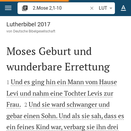
Zum Inhalt springen
Bibelstelle oder Beg
LUT
2.Mose 2
Lutherbibel 2017
von
Deutsche Bibelgesellschaft
Moses Geburt und
wunderbare Errettung


Und es ging hin ein Mann vom Hause
1
Levi und nahm eine Tochter Levis zur


Frau.
Und sie ward schwanger und
2
gebar einen Sohn. Und als sie sah, dass es
ein feines Kind war, verbarg sie ihn drei