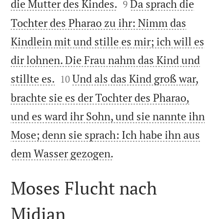


die Mutter des Kindes.
Da sprach die
9
Tochter des Pharao zu ihr: Nimm das
Kindlein mit und stille es mir; ich will es
dir lohnen. Die Frau nahm das Kind und


stillte es.
Und als das Kind groß war,
10
brachte sie es der Tochter des Pharao,
und es ward ihr Sohn, und sie nannte ihn
Mose; denn sie sprach: Ich habe ihn aus

dem Wasser gezogen.
Moses Flucht nach
Midian