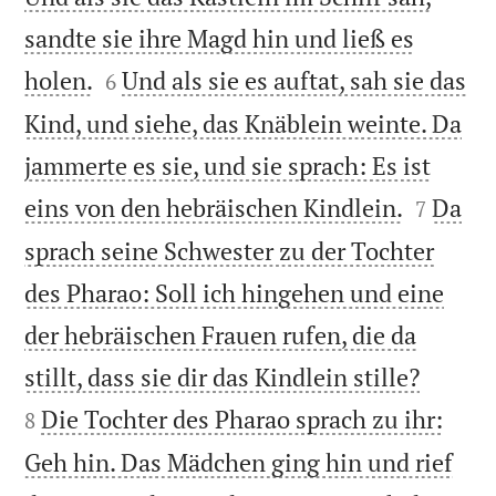
sandte sie ihre Magd hin und ließ es


holen.
Und als sie es auftat, sah sie das
6
Kind, und siehe, das Knäblein weinte. Da
jammerte es sie, und sie sprach: Es ist


eins von den hebräischen Kindlein.
Da
7
sprach seine Schwester zu der Tochter
des Pharao: Soll ich hingehen und eine
der hebräischen Frauen rufen, die da


stillt, dass sie dir das Kindlein stille?
Die Tochter des Pharao sprach zu ihr:
8
Geh hin. Das Mädchen ging hin und rief