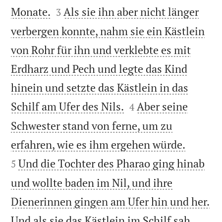


Monate.
Als sie ihn aber nicht länger
3
verbergen konnte, nahm sie ein Kästlein
von Rohr für ihn und verklebte es mit
Erdharz und Pech und legte das Kind
hinein und setzte das Kästlein in das


Schilf am Ufer des Nils.
Aber seine
4
Schwester stand von ferne, um zu


erfahren, wie es ihm ergehen würde.
Und die Tochter des Pharao ging hinab
5
und wollte baden im Nil, und ihre
Dienerinnen gingen am Ufer hin und her.
Und als sie das Kästlein im Schilf sah,