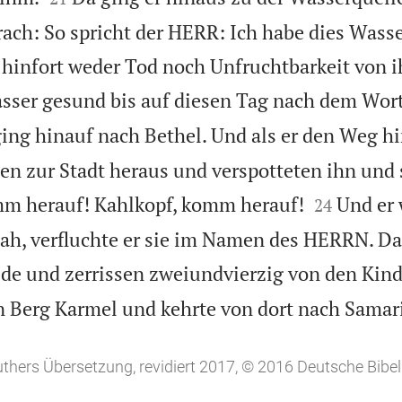
rach: So spricht der HERR: Ich habe dies Wass
n hinfort weder Tod noch Unfruchtbarkeit von
ser gesund bis auf diesen Tag nach dem Wort 
ging hinauf nach Bethel. Und als er den Weg h
n zur Stadt heraus und verspotteten ihn und


mm herauf! Kahlkopf, komm herauf!
Und er 
24
 sah, verfluchte er sie im Namen des HERRN. D
de und zerrissen zweiundvierzig von den Kind
en Berg Karmel und kehrte von dort nach Samar
uthers Übersetzung, revidiert 2017, © 2016 Deutsche Bibel