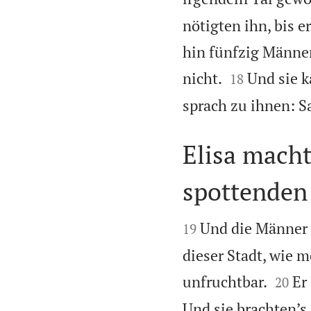
nötigten ihn, bis 
hin fünfzig Männer


nicht.
Und sie k
18
sprach zu ihnen: Sa
Elisa macht
spottenden


Und die Männer d
19
dieser Stadt, wie m


unfruchtbar.
Er
20
Und sie brachten’s