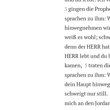
gingen die Prophe
3
sprachen zu ihm: 
hinwegnehmen wird
weiß es wohl; schwe
denn der HERR hat 
HERR lebt und du le


kamen,
traten di
5
sprachen zu ihm: 
dein Haupt hinweg
schweigt nur still.
mich an den Jordan