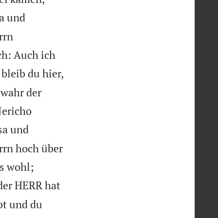
sa und
rrn
h: Auch ich
bleib du hier,
 wahr der
Jericho
isa und
rrn hoch über
s wohl;
 der HERR hat
bt und du