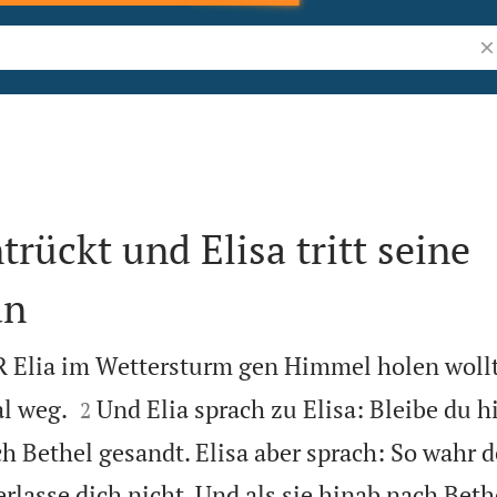
Bi
trückt und Elisa tritt seine
an
R Elia im Wettersturm gen Himmel holen wollt


al weg.
Und Elia sprach zu Elisa: Bleibe du h
2
 Bethel gesandt. Elisa aber sprach: So wahr 
erlasse dich nicht. Und als sie hinab nach Bet