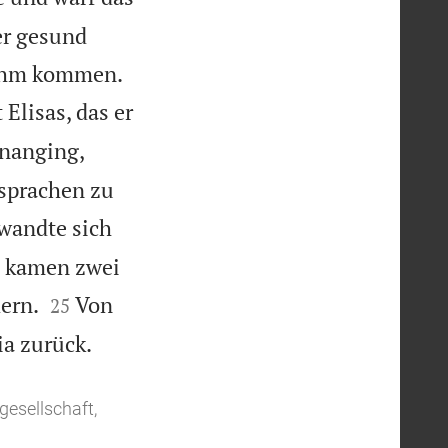
er gesund


 ihm kommen.
Elisas, das er
inanging,
 sprachen zu
wandte sich
a kamen zwei


ern.
Von
25

ia zurück.
gesellschaft,