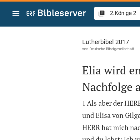
Zum Inhalt springen
2.Könige 2
Lutherbibel 2017
von
Deutsche Bibelgesellschaft
Elia wird en
Nachfolge 


Als aber der HER
1
und Elisa von Gilg
HERR hat mich nach
und du lebst: Ich v