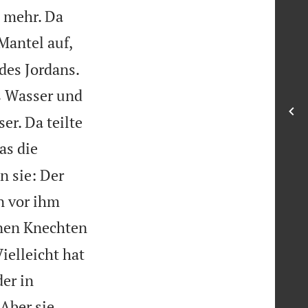
t mehr. Da
Mantel auf,


 des Jordans.
ns Wasser und
er. Da teilte
as die
n sie: Der
n vor ihm
inen Knechten
ielleicht hat
er in
Aber sie