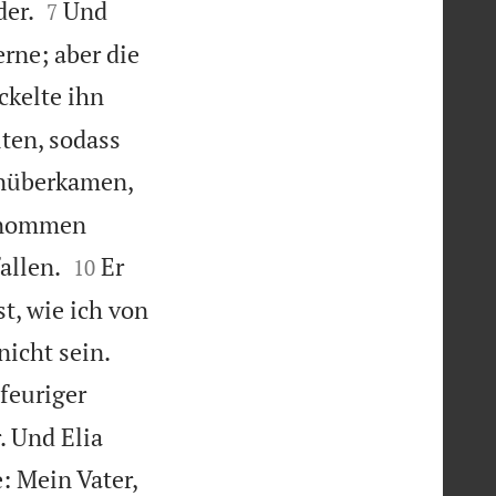


der.
Und
7
rne; aber die
ckelte ihn
ten, sodass
inüberkamen,
 genommen


allen.
Er
10
t, wie ich von


nicht sein.
feuriger
. Und Elia
e: Mein Vater,