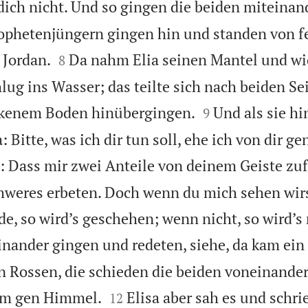
 dich nicht. Und so gingen die beiden miteinan
ophetenjüngern gingen hin und standen von fe


 Jordan.
Da nahm Elia seinen Mantel und wi
8
g ins Wasser; das teilte sich nach beiden Sei


ockenem Boden hinübergingen.
Und als sie h
9
a: Bitte, was ich dir tun soll, ehe ich von dir
h: Dass mir zwei Anteile von deinem Geiste zuf
hweres erbeten. Doch wenn du mich sehen wirs
, so wird’s geschehen; wenn nicht, so wird’s 
inander gingen und redeten, siehe, da kam ein 
 Rossen, die schieden die beiden voneinander


rm gen Himmel.
Elisa aber sah es und schri
12