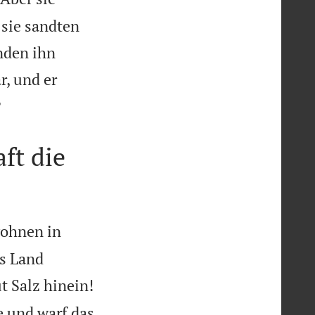
 sie sandten
anden ihn
r, und er

?
ft die
wohnen in
as Land
t Salz hinein!
e und warf das