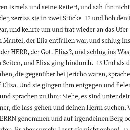
en Israels und seine Reiter!, und sah ihn nich


der, zerriss sie in zwei Stücke
und hob den 
13
war, und kehrte um und trat wieder an das Ufer
Mantel, der Elia entfallen war, und schlug i
der HERR, der Gott Elias?, und schlug ins Wass


 Seiten, und Elisa ging hindurch.
Und als d
15
hen, die gegenüber bei Jericho waren, sprache
f Elisa. Und sie gingen ihm entgegen und fiele
und sprachen zu ihm: Siehe, es sind unter de
ner, die lass gehen und deinen Herrn suchen. V
 HERRN genommen und auf irgendeinen Berg od


fen. Er aber sprach: Lasst sie nicht gehen!
17