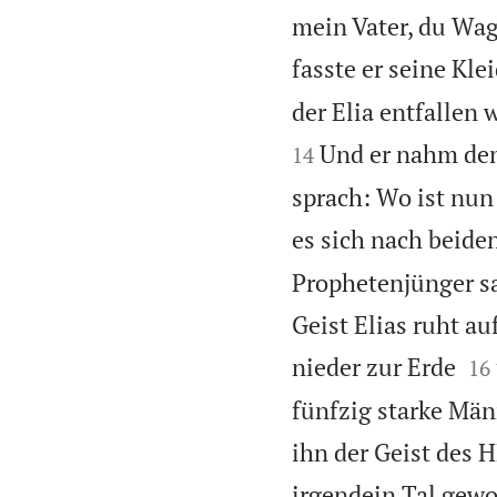
mein Vater, du Wag
fasste er seine Klei
der Elia entfallen 
Und er nahm den 
14
sprach: Wo ist nun 
es sich nach beiden
Prophetenjünger sa
Geist Elias ruht au


nieder zur Erde
16
fünfzig starke Män
ihn der Geist des
irgendein Tal gewor