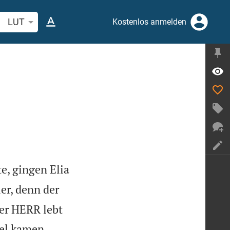
belstelle oder Begriff suchen
LUT
Kostenlos anmelden
e, gingen Elia
ier, denn der
der HERR lebt


hel kamen,