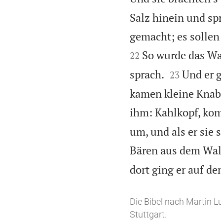
Salz hinein und sp
gemacht; es solle
So wurde das Was
22


sprach.
Und er 
23
kamen kleine Knabe
ihm: Kahlkopf, ko
um, und als er sie
Bären aus dem Wal
dort ging er auf d
Die Bibel nach Martin L
Stuttgart.