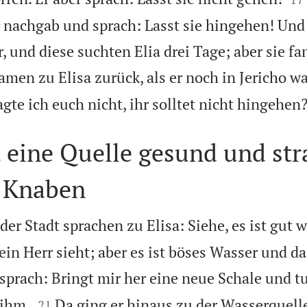
er nachgab und sprach: Lasst sie hingehen! Und
, und diese suchten Elia drei Tage; aber sie f
amen zu Elisa zurück, als er noch in Jericho wa
gte ich euch nicht, ihr solltet nicht hingehen
 eine Quelle gesund und stra
 Knaben
er Stadt sprachen zu Elisa: Siehe, es ist gut 
ein Herr sieht; aber es ist böses Wasser und d
 sprach: Bringt mir her eine neue Schale und tu


 ihm.
Da ging er hinaus zu der Wasserquell
21