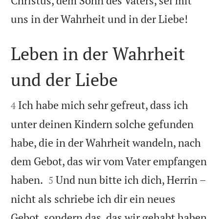
Christus, dem Sohn des Vaters, sei mit

uns in der Wahrheit und in der Liebe!
Leben in der Wahrheit
und der Liebe


Ich habe mich sehr gefreut, dass ich
4
unter deinen Kindern solche gefunden
habe, die in der Wahrheit wandeln, nach
dem Gebot, das wir vom Vater empfangen


haben.
Und nun bitte ich dich, Herrin –
5
nicht als schriebe ich dir ein neues
Gebot, sondern das, das wir gehabt haben