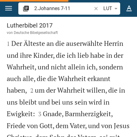
Zum Inhalt springen
Bibelstelle oder Beg
LUT
2.Johannes 1
Lutherbibel 2017
von
Deutsche Bibelgesellschaft

Der Älteste an die auserwählte Herrin
1
und ihre Kinder, die ich lieb habe in der
Wahrheit, und nicht allein ich, sondern
auch alle, die die Wahrheit erkannt


haben,
um der Wahrheit willen, die in
2
uns bleibt und bei uns sein wird in


Ewigkeit:
Gnade, Barmherzigkeit,
3
Friede von Gott, dem Vater, und von Jesus