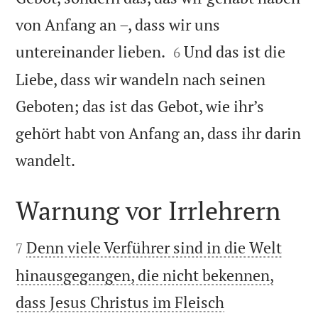
von Anfang an –, dass wir uns


untereinander lieben.
Und das ist die
6
Liebe, dass wir wandeln nach seinen
Geboten; das ist das Gebot, wie ihr’s
gehört habt von Anfang an, dass ihr darin

wandelt.
Warnung vor Irrlehrern


Denn viele Verführer sind in die Welt
7
hinausgegangen, die nicht bekennen,
dass Jesus Christus im Fleisch