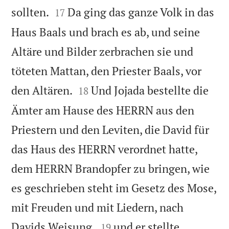


sollten.
Da ging das ganze Volk in das
17
Haus Baals und brach es ab, und seine
Altäre und Bilder zerbrachen sie und
töteten Mattan, den Priester Baals, vor


den Altären.
Und Jojada bestellte die
18
Ämter am Hause des HERRN aus den
Priestern und den Leviten, die David für
das Haus des HERRN verordnet hatte,
dem HERRN Brandopfer zu bringen, wie
es geschrieben steht im Gesetz des Mose,
mit Freuden und mit Liedern, nach


Davids Weisung,
und er stellte
19