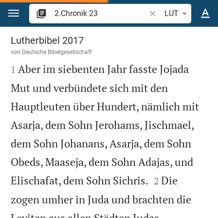
Zum Inhalt springen
Bibelstelle oder Beg
LUT
2.Chronik 23
Lutherbibel 2017
von
Deutsche Bibelgesellschaft

Aber im siebenten Jahr fasste Jojada
1
Mut und verbündete sich mit den
Hauptleuten über Hundert, nämlich mit
Asarja, dem Sohn Jerohams, Jischmael,
dem Sohn Johanans, Asarja, dem Sohn
Obeds, Maaseja, dem Sohn Adajas, und


Elischafat, dem Sohn Sichris.
Die
2
zogen umher in Juda und brachten die
Leviten aus allen Städten Judas