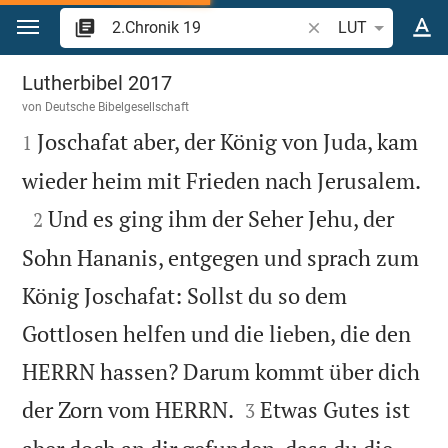
Zum Inhalt springen
Bibelstelle oder Beg
LUT
2.Chronik 19
Lutherbibel 2017
von
Deutsche Bibelgesellschaft

Joschafat aber, der König von Juda, kam
1

wieder heim mit Frieden nach Jerusalem.

Und es ging ihm der Seher Jehu, der
2
Sohn Hananis, entgegen und sprach zum
König Joschafat: Sollst du so dem
Gottlosen helfen und die lieben, die den
HERRN hassen? Darum kommt über dich


der Zorn vom HERRN.
Etwas Gutes ist
3