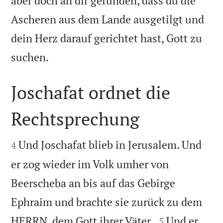
aber doch an dir gefunden, dass du die
Ascheren aus dem Lande ausgetilgt und
dein Herz darauf gerichtet hast, Gott zu

suchen.
Joschafat ordnet die
Rechtsprechung


Und Joschafat blieb in Jerusalem. Und
4
er zog wieder im Volk umher von
Beerscheba an bis auf das Gebirge
Ephraim und brachte sie zurück zu dem


HERRN, dem Gott ihrer Väter.
Und er
5