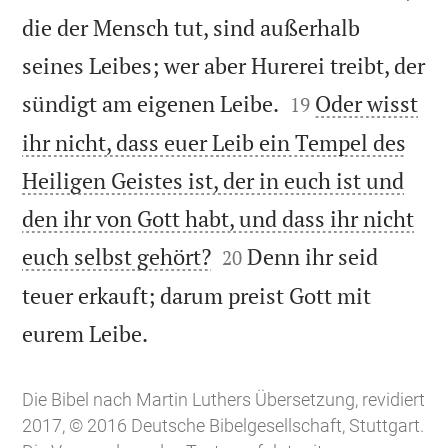
die der Mensch tut, sind außerhalb
seines Leibes; wer aber Hurerei treibt, der


sündigt am eigenen Leibe.
Oder wisst
19
ihr nicht, dass euer Leib ein Tempel des
Heiligen Geistes ist, der in euch ist und
den ihr von Gott habt, und dass ihr nicht


euch selbst gehört?
Denn ihr seid
20
teuer erkauft; darum preist Gott mit

eurem Leibe.
Die Bibel nach Martin Luthers Übersetzung, revidiert
2017, © 2016 Deutsche Bibelgesellschaft, Stuttgart.