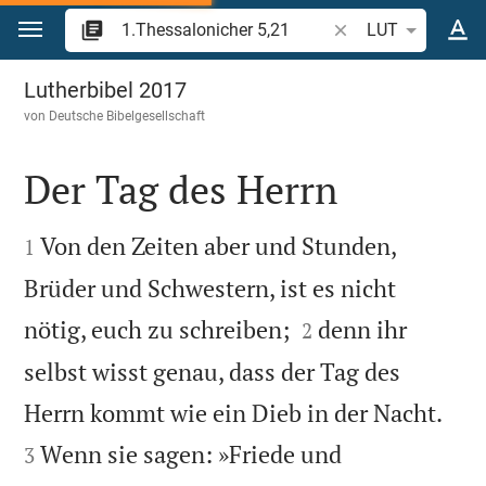
Zum Inhalt springen
Bibelstelle oder Beg
LUT
1.Thessalonicher 5
Lutherbibel 2017
von
Deutsche Bibelgesellschaft
Der Tag des Herrn


Von den Zeiten aber und Stunden,
1
Brüder und Schwestern, ist es nicht


nötig, euch zu schreiben;
denn ihr
2
selbst wisst genau, dass der Tag des


Herrn kommt wie ein Dieb in der Nacht.
Wenn sie sagen: »Friede und
3