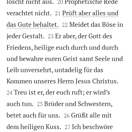


löscht nicht aus.
Prophetische Rede
20


verachtet nicht.
Prüft aber alles und
21


das Gute behaltet.
Meidet das Böse in
22


jeder Gestalt.
Er aber, der Gott des
23
Friedens, heilige euch durch und durch
und bewahre euren Geist samt Seele und
Leib unversehrt, untadelig für das


Kommen unseres Herrn Jesus Christus.
Treu ist er, der euch ruft; er wird’s
24


auch tun.
Brüder und Schwestern,
25


betet auch für uns.
Grüßt alle mit
26


dem heiligen Kuss.
Ich beschwöre
27