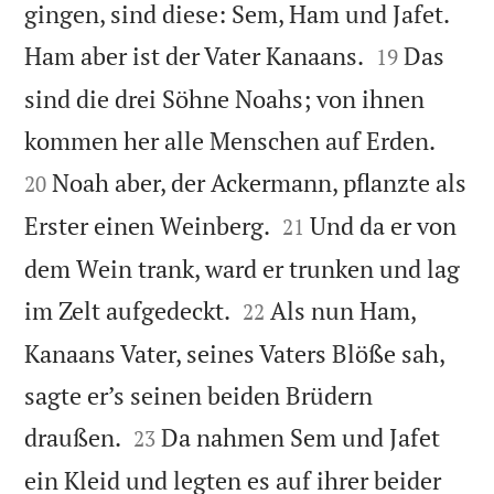
gingen, sind diese: Sem, Ham und Jafet.


Ham aber ist der Vater Kanaans.
Das
19
sind die drei Söhne Noahs; von ihnen


kommen her alle Menschen auf Erden.
Noah aber, der Ackermann, pflanzte als
20


Erster einen Weinberg.
Und da er von
21
dem Wein trank, ward er trunken und lag


im Zelt aufgedeckt.
Als nun Ham,
22
Kanaans Vater, seines Vaters Blöße sah,
sagte er’s seinen beiden Brüdern


draußen.
Da nahmen Sem und Jafet
23
ein Kleid und legten es auf ihrer beider