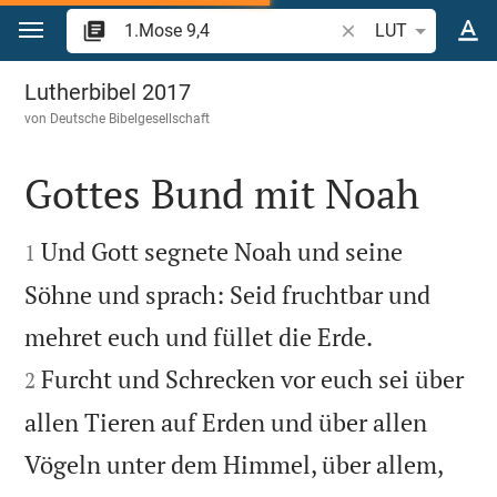
Zum Inhalt springen
Bibelstelle oder Beg
LUT
1.Mose 9
Lutherbibel 2017
von
Deutsche Bibelgesellschaft
Gottes Bund mit Noah


Und Gott segnete Noah und seine
1
Söhne und sprach: Seid fruchtbar und


mehret euch und füllet die Erde.
Furcht und Schrecken vor euch sei über
2
allen Tieren auf Erden und über allen
Vögeln unter dem Himmel, über allem,