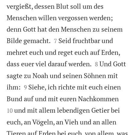
vergießt, dessen Blut soll um des
Menschen willen vergossen werden;
denn Gott hat den Menschen zu seinem


Bilde gemacht.
Seid fruchtbar und
7
mehret euch und reget euch auf Erden,


dass euer viel darauf werden.
Und Gott
8
sagte zu Noah und seinen Söhnen mit


ihm:
Siehe, ich richte mit euch einen
9


Bund auf und mit euren Nachkommen
und mit allem lebendigen Getier bei
10
euch, an Vögeln, an Vieh und an allen
Tieren auf Erden bei euch, von allem, was