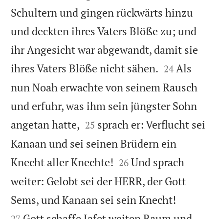
Schultern und gingen rückwärts hinzu
und deckten ihres Vaters Blöße zu; und
ihr Angesicht war abgewandt, damit sie


ihres Vaters Blöße nicht sähen.
Als
24
nun Noah erwachte von seinem Rausch
und erfuhr, was ihm sein jüngster Sohn


angetan hatte,
sprach er: Verflucht sei
25
Kanaan und sei seinen Brüdern ein


Knecht aller Knechte!
Und sprach
26
weiter: Gelobt sei der HERR, der Gott


Sems, und Kanaan sei sein Knecht!
Gott schaffe Jafet weiten Raum und
27