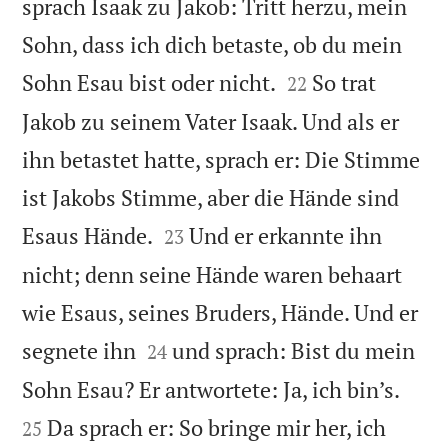
sprach Isaak zu Jakob: Tritt herzu, mein
Sohn, dass ich dich betaste, ob du mein


Sohn Esau bist oder nicht.
So trat
22
Jakob zu seinem Vater Isaak. Und als er
ihn betastet hatte, sprach er: Die Stimme
ist Jakobs Stimme, aber die Hände sind


Esaus Hände.
Und er erkannte ihn
23
nicht; denn seine Hände waren behaart
wie Esaus, seines Bruders, Hände. Und er


segnete ihn
und sprach: Bist du mein
24


Sohn Esau? Er antwortete: Ja, ich bin’s.
Da sprach er: So bringe mir her, ich
25