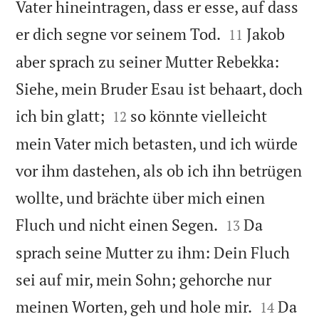
Vater hineintragen, dass er esse, auf dass


er dich segne vor seinem Tod.
Jakob
11
aber sprach zu seiner Mutter Rebekka:
Siehe, mein Bruder Esau ist behaart, doch


ich bin glatt;
so könnte vielleicht
12
mein Vater mich betasten, und ich würde
vor ihm dastehen, als ob ich ihn betrügen
wollte, und brächte über mich einen


Fluch und nicht einen Segen.
Da
13
sprach seine Mutter zu ihm: Dein Fluch
sei auf mir, mein Sohn; gehorche nur


meinen Worten, geh und hole mir.
Da
14