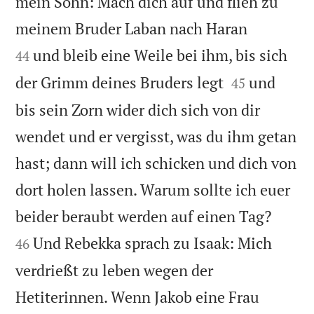
mein Sohn: Mach dich auf und flieh zu


meinem Bruder Laban nach Haran
und bleib eine Weile bei ihm, bis sich
44


der Grimm deines Bruders legt
und
45
bis sein Zorn wider dich sich von dir
wendet und er vergisst, was du ihm getan
hast; dann will ich schicken und dich von
dort holen lassen. Warum sollte ich euer


beider beraubt werden auf einen Tag?
Und Rebekka sprach zu Isaak: Mich
46
verdrießt zu leben wegen der
Hetiterinnen. Wenn Jakob eine Frau