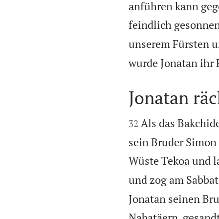
anführen kann gege
feindlich gesonnen
unserem Fürsten un
wurde Jonatan ihr F
Jonatan räc


Als das Bakchide
32
sein Bruder Simon u
Wüste Tekoa und la
und zog am Sabbat
Jonatan seinen Br
Nabatäern, gesandt,