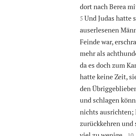
dort nach Berea m
Und Judas hatte s
5
auserlesenen Männ
Feinde war, erschra
mehr als achthunde
da es doch zum Ka
hatte keine Zeit, 
den Übriggeblieben
und schlagen könn
nichts ausrichten; 
zurückkehren und s


viel zu wenige.
10