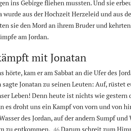
gen ins Gebirge fliehen mussten. Und sie erbeu
a wurde aus der Hochzeit Herzeleid und aus d
ten sie den Mord an ihrem Bruder und kehrte

Sümpfe am Jordan.
kämpft mit Jonatan
s hörte, kam er am Sabbat an die Ufer des Jor
 sagte Jonatan zu seinen Leuten: Auf, rüstet 
nser Leben! Denn heute ist nichts wie gestern 
n es droht uns ein Kampf von vorn und von hin
s Wasser des Jordan, auf der andern Sumpf und 


um zu entkommen.
Darum schreit zum Himm
46