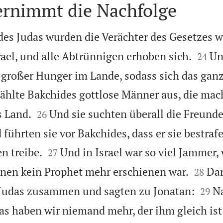
ernimmt die Nachfolge
es Judas wurden die Verächter des Gesetzes w


ael, und alle Abtrünnigen erhoben sich.
Un
24
r großer Hunger im Lande, sodass sich das gan
ählte Bakchides gottlose Männer aus, die mach


s Land.
Und sie suchten überall die Freunde
26
 führten sie vor Bakchides, dass er sie bestraf


n treibe.
Und in Israel war so viel Jammer, 
27


ihnen kein Prophet mehr erschienen war.
Da
28


 Judas zusammen und sagten zu Jonatan:
N
29
as haben wir niemand mehr, der ihm gleich is