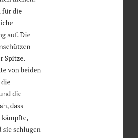
 für die
liche
g auf. Die
enschützen


r Spitze.
kte von beiden
 die
und die
ah, dass
 kämpfte,
 sie schlugen