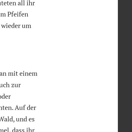
teten all ihr
em Pfeifen
n wieder um
dan mit einem
euch zur
oder
ten. Auf der
Wald, und es
el, dass ihr