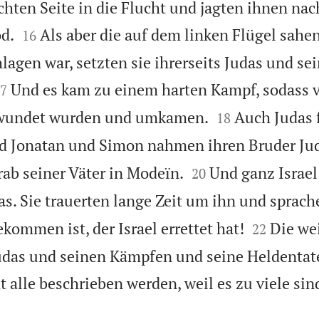
chten Seite in die Flucht und jagten ihnen nac


d.
Als aber die auf dem linken Flügel sahen
16
lagen war, setzten sie ihrerseits Judas und se

Und es kam zu einem harten Kampf, sodass v
7


rwundet wurden und umkamen.
Auch Judas f
18
d Jonatan und Simon nahmen ihren Bruder Ju


ab seiner Väter in Modeïn.
Und ganz Israel
20
as. Sie trauerten lange Zeit um ihn und sprach


kommen ist, der Israel errettet hat!
Die we
22
udas und seinen Kämpfen und seine Heldentat
 alle beschrieben werden, weil es zu viele sin