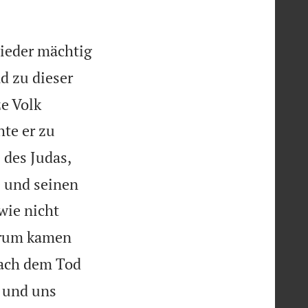
ieder mächtig
d zu dieser
ze Volk
te er zu
 des Judas,
e und seinen
wie nicht
rum kamen
ach dem Tod
t und uns