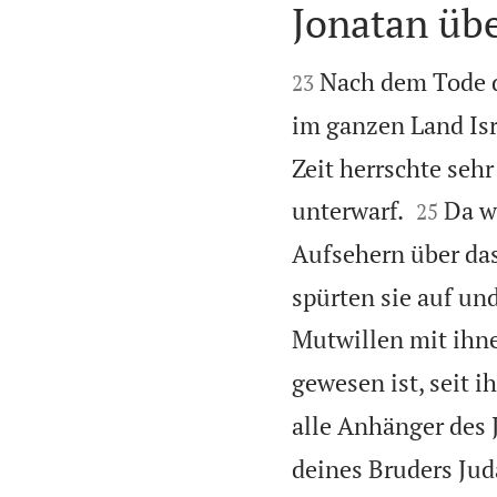
Jonatan üb


Nach dem Tode d
23
im ganzen Land Isr
Zeit herrschte seh


unterwarf.
Da w
25
Aufsehern über da
spürten sie auf und
Mutwillen mit ihne
gewesen ist, seit 
alle Anhänger des
deines Bruders Jud