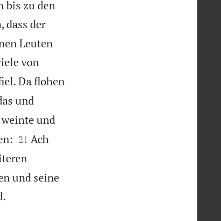
h bis zu den
, dass der
inen Leuten
iele von
iel. Da flohen
das und
 weinte und


en:
Ach
21
iteren
en und seine

d.