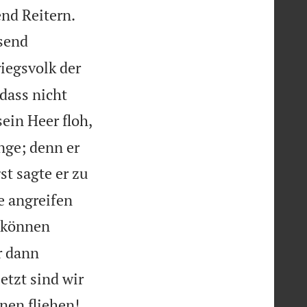


nd Reitern.
usend
riegsvolk der
odass nicht
sein Heer floh,
ge; denn er
st sagte er zu
e angreifen
r können
r dann
tzt sind wir
hnen fliehen!