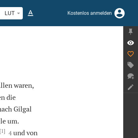
belstelle oder Begriff suchen
LUT
Kostenlos anmelden
llen waren,
n die
nach Gilgal


ele um.
[1]


und von
4