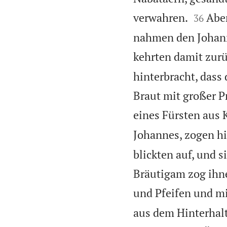


verwahren.
Abe
36
nahmen den Johanne
kehrten damit zurü
hinterbracht, dass
Braut mit großer P
eines Fürsten aus 
Johannes, zogen hi
blickten auf, und s
Bräutigam zog ihn
und Pfeifen und mi
aus dem Hinterhalt