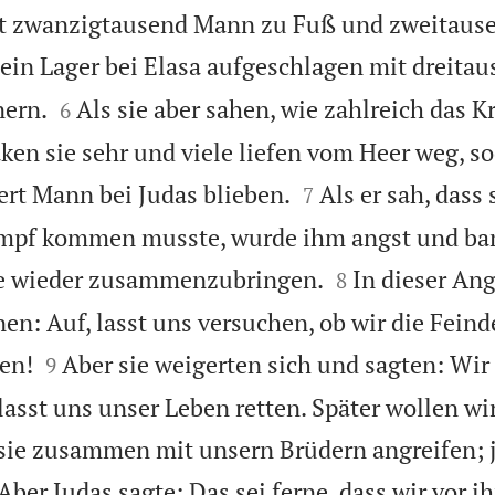
it zwanzigtausend Mann zu Fuß und zweitause
ein Lager bei Elasa aufgeschlagen mit dreita


ern.
Als sie aber sahen, wie zahlreich das K
6
ken sie sehr und viele liefen vom Heer weg, s


rt Mann bei Judas blieben.
Als er sah, dass 
7
mpf kommen musste, wurde ihm angst und ban


sie wieder zusammenzubringen.
In dieser Ang
8
en: Auf, lasst uns versuchen, ob wir die Feind


en!
Aber sie weigerten sich und sagten: Wi
9
lasst uns unser Leben retten. Später wollen wi
ie zusammen mit unsern Brüdern angreifen; je
Aber Judas sagte: Das sei ferne, dass wir vor i