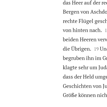
das Heer auf der re
Bergen von Aschdo
rechte Flügel gesch

von hinten nach.
1
beiden Heeren ve


die Übrigen.
Un
19
begruben ihn im Gr
klagte sehr um Jud
dass der Held umge
Geschichten von J
Größe können nicht