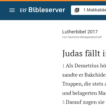
Zum Inhalt springen
1.Makkabäer 9
Lutherbibel 2017
von
Deutsche Bibelgesellschaft
Judas fällt


Als Demetrius hö
1
sandte er Bakchide
Truppen, die stets
und belagerten Mas
Darauf zogen sie 
3