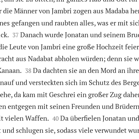
r die Männer von Jambri zogen aus Madaba he
s gefangen und raubten alles, was er mit sic


ck.
Danach wurde Jonatan und seinem Bru
37
 die Leute von Jambri eine große Hochzeit feie
racht aus Nadabat abholen würden; denn sie w


Kanaan.
Da dachten sie an den Mord an ihr
38
nauf und versteckten sich im Schutz des Berge
iehe, da kam mit Geschrei ein großer Zug daher
en entgegen mit seinen Freunden und Brüdern


t vielen Waffen.
Da überfielen Jonatan und
40
 und schlugen sie, sodass viele verwundet wu