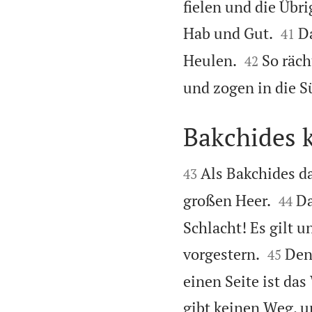
fielen und die Übri


Hab und Gut.
D
41


Heulen.
So räch
42
und zogen in die 
Bakchides 


Als Bakchides da
43


großen Heer.
Da
44
Schlacht! Es gilt u


vorgestern.
Den
45
einen Seite ist da
gibt keinen Weg, 