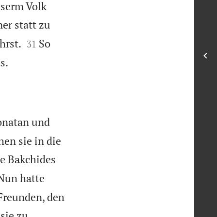
nserm Volk
er statt zu


hrst.
So
31

s.
Jonatan und
hen sie in die
te Bakchides
Nun hatte
Freunden, den
sie zu