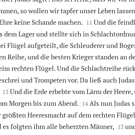
ommen, so wollen wir tapfer unser Leben lassen


 Ehre keine Schande machen.
Und die feind
11
s dem Lager und stellte sich in Schlachtordnun
wei Flügel aufgeteilt, die Schleuderer und Bog
en Reihe, und die besten Krieger standen an de
im rechten Flügel. Und die Schlachtreihe rüc
eschrei und Trompeten vor. Da ließ auch Judas


Und die Erde erbebte vom Lärm der Heere, 
13


vom Morgen bis zum Abend.
Als nun Judas s
14
r größten Heeresmacht auf dem rechten Flügel


nd es folgten ihm alle beherzten Männer,
und
15