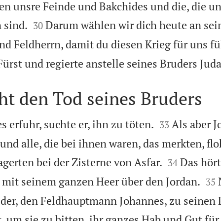
n unsre Feinde und Bakchides und die, die u


 sind.
Darum wählen wir dich heute an sein
30
d Feldherrn, damit du diesen Krieg für uns fü
ürst und regierte anstelle seines Bruders Juda
ht den Tod seines Bruders


s erfuhr, suchte er, ihn zu töten.
Als aber 
33
nd alle, die bei ihnen waren, das merkten, flo


gerten bei der Zisterne von Asfar.
Das hör
34


 mit seinem ganzen Heer über den Jordan.
35
uder, den Feldhauptmann Johannes, zu seinen 
 um sie zu bitten, ihr ganzes Hab und Gut für 