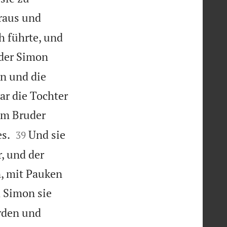
raus und
h führte, und
der Simon
rn und die
ar die Tochter
em Bruder


s.
Und sie
39
, und der
, mit Pauken
 Simon sie
rden und