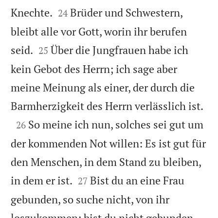


Knechte.
Brüder und Schwestern,
24
bleibt alle vor Gott, worin ihr berufen


seid.
Über die Jungfrauen habe ich
25
kein Gebot des Herrn; ich sage aber
meine Meinung als einer, der durch die

Barmherzigkeit des Herrn verlässlich ist.

So meine ich nun, solches sei gut um
26
der kommenden Not willen: Es ist gut für
den Menschen, in dem Stand zu bleiben,


in dem er ist.
Bist du an eine Frau
27
gebunden, so suche nicht, von ihr
loszukommen; bist du nicht gebunden,