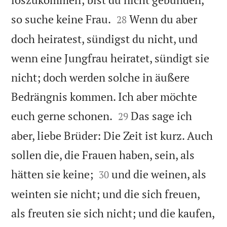


so suche keine Frau.
Wenn du aber
28
doch heiratest, sündigst du nicht, und
wenn eine Jungfrau heiratet, sündigt sie
nicht; doch werden solche in äußere
Bedrängnis kommen. Ich aber möchte


euch gerne schonen.
Das sage ich
29
aber, liebe Brüder: Die Zeit ist kurz. Auch
sollen die, die Frauen haben, sein, als


hätten sie keine;
und die weinen, als
30
weinten sie nicht; und die sich freuen,
als freuten sie sich nicht; und die kaufen,