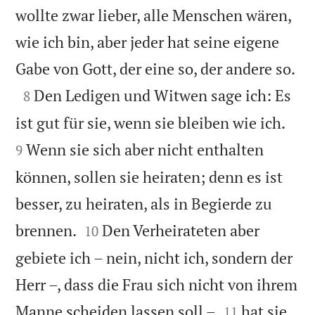
wollte zwar lieber, alle Menschen wären,
wie ich bin, aber jeder hat seine eigene

Gabe von Gott, der eine so, der andere so.

Den Ledigen und Witwen sage ich: Es
8


ist gut für sie, wenn sie bleiben wie ich.
Wenn sie sich aber nicht enthalten
9
können, sollen sie heiraten; denn es ist
besser, zu heiraten, als in Begierde zu


brennen.
Den Verheirateten aber
10
gebiete ich – nein, nicht ich, sondern der
Herr –, dass die Frau sich nicht von ihrem


Manne scheiden lassen soll –
hat sie
11