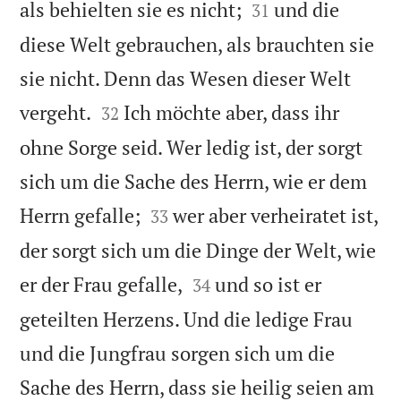


als behielten sie es nicht;
und die
31
diese Welt gebrauchen, als brauchten sie
sie nicht. Denn das Wesen dieser Welt


vergeht.
Ich möchte aber, dass ihr
32
ohne Sorge seid. Wer ledig ist, der sorgt
sich um die Sache des Herrn, wie er dem


Herrn gefalle;
wer aber verheiratet ist,
33
der sorgt sich um die Dinge der Welt, wie


er der Frau gefalle,
und so ist er
34
geteilten Herzens. Und die ledige Frau
und die Jungfrau sorgen sich um die
Sache des Herrn, dass sie heilig seien am