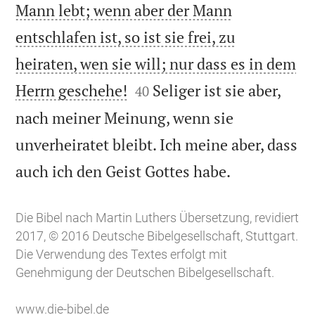
Mann lebt; wenn aber der Mann
entschlafen ist, so ist sie frei, zu
heiraten, wen sie will; nur dass es in dem


Herrn geschehe!
Seliger ist sie aber,
40
nach meiner Meinung, wenn sie
unverheiratet bleibt. Ich meine aber, dass

auch ich den Geist Gottes habe.
Die Bibel nach Martin Luthers Übersetzung, revidiert
2017, © 2016 Deutsche Bibelgesellschaft, Stuttgart.
Die Verwendung des Textes erfolgt mit
Genehmigung der Deutschen Bibelgesellschaft.
www.die-bibel.de