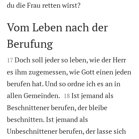

du die Frau retten wirst?
Vom Leben nach der
Berufung


Doch soll jeder so leben, wie der Herr
17
es ihm zugemessen, wie Gott einen jeden
berufen hat. Und so ordne ich es an in


allen Gemeinden.
Ist jemand als
18
Beschnittener berufen, der bleibe
beschnitten. Ist jemand als
Unbeschnittener berufen, der lasse sich