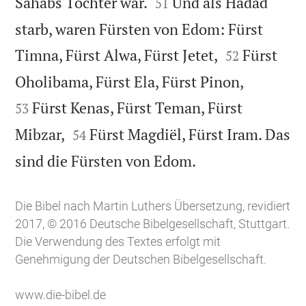


Sahabs Tochter war.
Und als Hadad
51
starb, waren Fürsten von Edom: Fürst


Timna, Fürst Alwa, Fürst Jetet,
Fürst
52


Oholibama, Fürst Ela, Fürst Pinon,
Fürst Kenas, Fürst Teman, Fürst
53


Mibzar,
Fürst Magdiël, Fürst Iram. Das
54

sind die Fürsten von Edom.
Die Bibel nach Martin Luthers Übersetzung, revidiert
2017, © 2016 Deutsche Bibelgesellschaft, Stuttgart.
Die Verwendung des Textes erfolgt mit
Genehmigung der Deutschen Bibelgesellschaft.
www.die-bibel.de