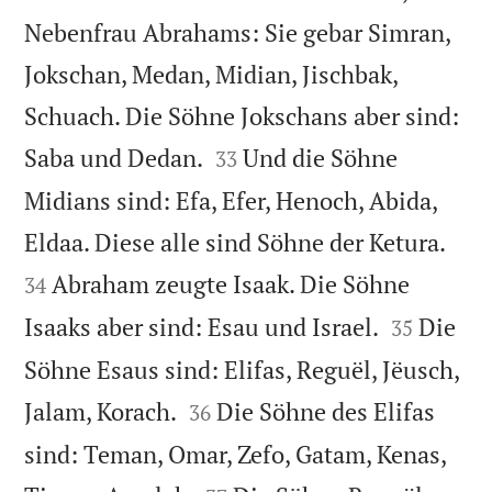
Nebenfrau Abrahams: Sie gebar Simran,
Jokschan, Medan, Midian, Jischbak,
Schuach. Die Söhne Jokschans aber sind:


Saba und Dedan.
Und die Söhne
33
Midians sind: Efa, Efer, Henoch, Abida,


Eldaa. Diese alle sind Söhne der Ketura.
Abraham zeugte Isaak. Die Söhne
34


Isaaks aber sind: Esau und Israel.
Die
35
Söhne Esaus sind: Elifas, Reguël, Jëusch,


Jalam, Korach.
Die Söhne des Elifas
36
sind: Teman, Omar, Zefo, Gatam, Kenas,