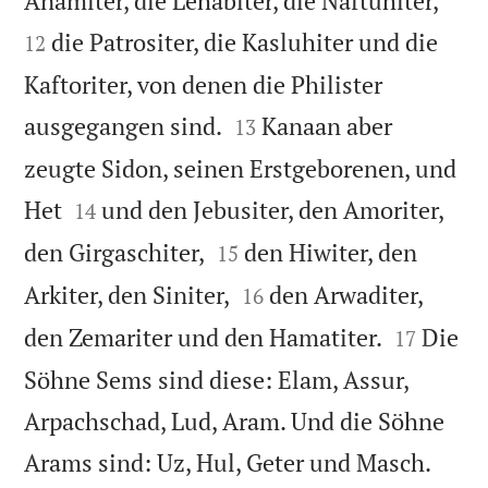
Anamiter, die Lehabiter, die Naftuhiter,
die Patrositer, die Kasluhiter und die
12
Kaftoriter, von denen die Philister


ausgegangen sind.
Kanaan aber
13
zeugte Sidon, seinen Erstgeborenen, und


Het
und den Jebusiter, den Amoriter,
14


den Girgaschiter,
den Hiwiter, den
15


Arkiter, den Siniter,
den Arwaditer,
16


den Zemariter und den Hamatiter.
Die
17
Söhne Sems sind diese: Elam, Assur,
Arpachschad, Lud, Aram. Und die Söhne


Arams sind: Uz, Hul, Geter und Masch.