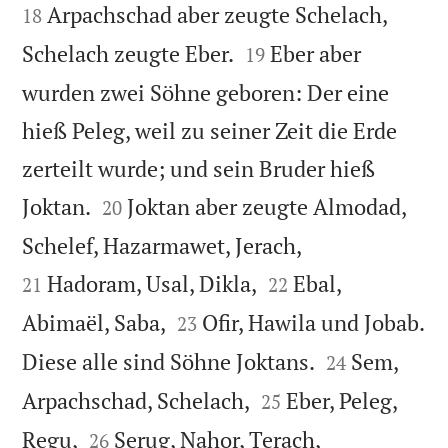
Arpachschad aber zeugte Schelach,
18


Schelach zeugte Eber.
Eber aber
19
wurden zwei Söhne geboren: Der eine
hieß Peleg, weil zu seiner Zeit die Erde
zerteilt wurde; und sein Bruder hieß


Joktan.
Joktan aber zeugte Almodad,
20


Schelef, Hazarmawet, Jerach,


Hadoram, Usal, Dikla,
Ebal,
21
22


Abimaël, Saba,
Ofir, Hawila und Jobab.
23


Diese alle sind Söhne Joktans.
Sem,
24


Arpachschad, Schelach,
Eber, Peleg,
25




Regu,
Serug, Nahor, Terach,
26