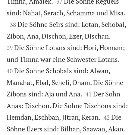


Timna, Amalek.
Die Söhne Reguëls
37

sind: Nahat, Serach, Schamma und Misa.

Die Söhne Seïrs sind: Lotan, Schobal,
38


Zibon, Ana, Dischon, Ezer, Dischan.
Die Söhne Lotans sind: Hori, Homam;
39


und Timna war eine Schwester Lotans.
Die Söhne Schobals sind: Alwan,
40
Manahat, Ebal, Schefi, Onam. Die Söhne


Zibons sind: Aja und Ana.
Der Sohn
41
Anas: Dischon. Die Söhne Dischons sind:


Hemdan, Eschban, Jitran, Keran.
Die
42
Söhne Ezers sind: Bilhan, Saawan, Akan.