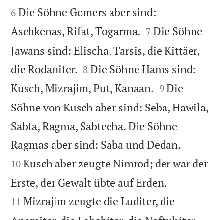
Die Söhne Gomers aber sind:
6


Aschkenas, Rifat, Togarma.
Die Söhne
7
Jawans sind: Elischa, Tarsis, die Kittäer,


die Rodaniter.
Die Söhne Hams sind:
8


Kusch, Mizrajim, Put, Kanaan.
Die
9
Söhne von Kusch aber sind: Seba, Hawila,
Sabta, Ragma, Sabtecha. Die Söhne


Ragmas aber sind: Saba und Dedan.
Kusch aber zeugte Nimrod; der war der
10


Erste, der Gewalt übte auf Erden.
Mizrajim zeugte die Luditer, die
11

