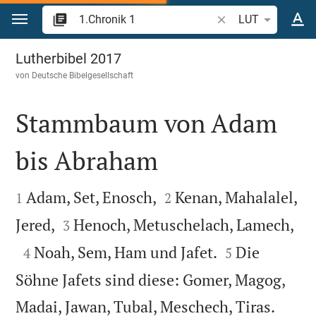
Zum Inhalt springen
Bibelstelle oder Beg
LUT
1.Chronik 1
Lutherbibel 2017
von
Deutsche Bibelgesellschaft
Stammbaum von Adam
bis Abraham




Adam, Set, Enosch,
Kenan, Mahalalel,
1
2



Jered,
Henoch, Metuschelach, Lamech,
3



Noah, Sem, Ham und Jafet.
Die
4
5
Söhne Jafets sind diese: Gomer, Magog,


Madai, Jawan, Tubal, Meschech, Tiras.