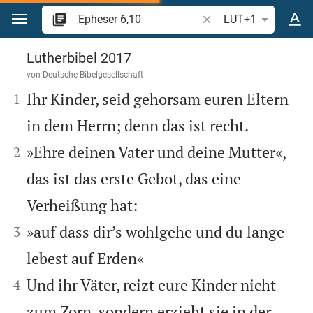
Zum Inhalt springen
Bibelstelle oder Begrif
LUT+1
Epheser 6
Lutherbibel 2017
von
Deutsche Bibelgesellschaft


Ihr Kinder, seid gehorsam euren Eltern
1
in dem Herrn; denn das ist recht.


»Ehre deinen Vater und deine Mutter«,
2
das ist das erste Gebot, das eine
Verheißung hat:


»auf dass dir’s wohlgehe und du lange
3
lebest auf Erden«


Und ihr Väter, reizt eure Kinder nicht
4
zum Zorn, sondern erzieht sie in der