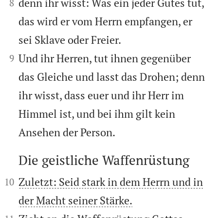


denn ihr wisst: Was ein jeder Gutes tut,
8
das wird er vom Herrn empfangen, er
sei Sklave oder Freier.


Und ihr Herren, tut ihnen gegenüber
9
das Gleiche und lasst das Drohen; denn
ihr wisst, dass euer und ihr Herr im
Himmel ist, und bei ihm gilt kein
Ansehen der Person.
Die geistliche Waffenrüstung



Zuletzt: Seid stark in dem Herrn und in
10
der Macht seiner Stärke.