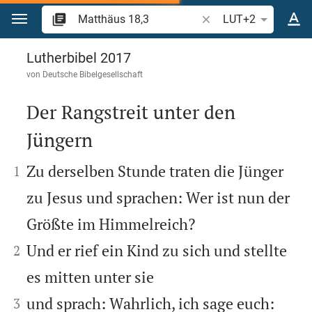
Zum Inhalt springen
Bibelstelle oder Begrif
LUT+2
Matthäus 18
Lutherbibel 2017
von
Deutsche Bibelgesellschaft
Der Rangstreit unter den
Jüngern



Zu derselben Stunde traten die Jünger
1
zu Jesus und sprachen: Wer ist nun der
Größte im Himmelreich?


Und er rief ein Kind zu sich und stellte
2
es mitten unter sie


und sprach: Wahrlich, ich sage euch:
3