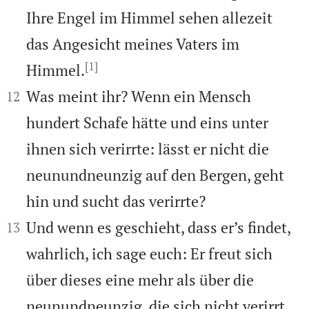
Ihre Engel im Himmel sehen allezeit
das Angesicht meines Vaters im
[1]
Himmel.


Was meint ihr? Wenn ein Mensch
12
hundert Schafe hätte und eins unter
ihnen sich verirrte: lässt er nicht die
neunundneunzig auf den Bergen, geht
hin und sucht das verirrte?


Und wenn es geschieht, dass er’s findet,
13
wahrlich, ich sage euch: Er freut sich
über dieses eine mehr als über die
neunundneunzig, die sich nicht verirrt