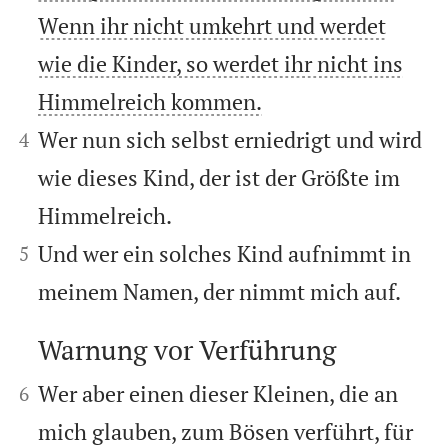
Wenn ihr nicht umkehrt und werdet
wie die Kinder, so werdet ihr nicht ins
Himmelreich kommen.


Wer nun sich selbst erniedrigt und wird
4
wie dieses Kind, der ist der Größte im
Himmelreich.


Und wer ein solches Kind aufnimmt in
5
meinem Namen, der nimmt mich auf.
Warnung vor Verführung



Wer aber einen dieser Kleinen, die an
6
mich glauben, zum Bösen verführt, für