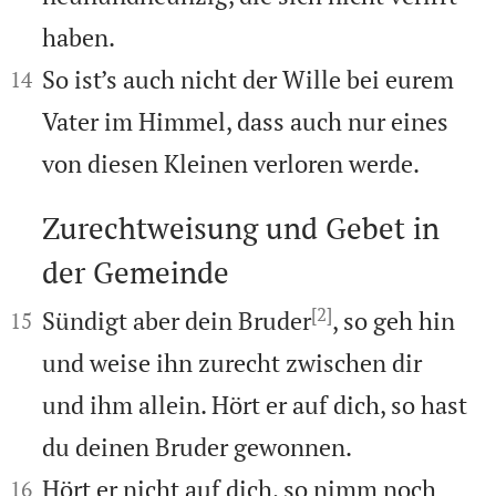
haben.


So ist’s auch nicht der Wille bei eurem
14
Vater im Himmel, dass auch nur eines
von diesen Kleinen verloren werde.
Zurechtweisung und Gebet in
der Gemeinde

[2]


Sündigt aber dein Bruder
, so geh hin
15
und weise ihn zurecht zwischen dir
und ihm allein. Hört er auf dich, so hast
du deinen Bruder gewonnen.


Hört er nicht auf dich, so nimm noch
16