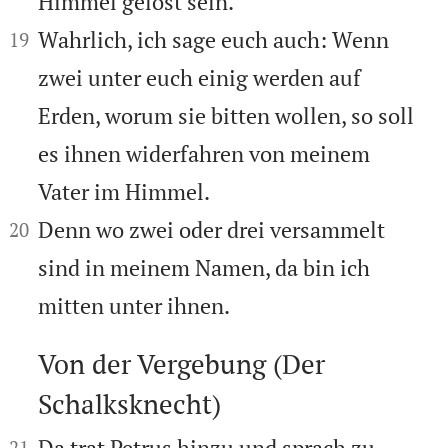
Himmel gelöst sein.


Wahrlich, ich sage euch auch: Wenn
19
zwei unter euch einig werden auf
Erden, worum sie bitten wollen, so soll
es ihnen widerfahren von meinem
Vater im Himmel.


Denn wo zwei oder drei versammelt
20
sind in meinem Namen, da bin ich
mitten unter ihnen.
Von der Vergebung (Der
Schalksknecht)



Da trat Petrus hinzu und sprach zu
21