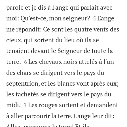
parole et je dis à l'ange qui parlait avec


moi: Qu'est-ce, mon seigneur?
L'ange
5
me répondit: Ce sont les quatre vents des
cieux, qui sortent du lieu où ils se
tenaient devant le Seigneur de toute la


terre.
Les chevaux noirs attelés à l'un
6
des chars se dirigent vers le pays du
septentrion, et les blancs vont après eux;
les tachetés se dirigent vers le pays du


midi.
Les rouges sortent et demandent
7
à aller parcourir la terre. L'ange leur dit:
Allez, parcourez la terre! Et ils