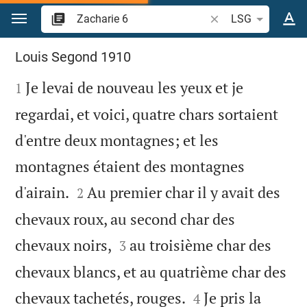
Aller vers contenu
Recherche d'un verse
LSG
Zacharie 6
Louis Segond 1910

Je levai de nouveau les yeux et je
1
regardai, et voici, quatre chars sortaient
d'entre deux montagnes; et les
montagnes étaient des montagnes


d'airain.
Au premier char il y avait des
2
chevaux roux, au second char des


chevaux noirs,
au troisième char des
3
chevaux blancs, et au quatrième char des


chevaux tachetés, rouges.
Je pris la
4