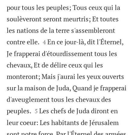
pour tous les peuples; Tous ceux qui la
soulèveront seront meurtris; Et toutes
les nations de la terre s'assembleront


contre elle.
En ce jour-là, dit l'Éternel,
4
Je frapperai d'étourdissement tous les
chevaux, Et de délire ceux qui les
monteront; Mais j'aurai les yeux ouverts
sur la maison de Juda, Quand je frapperai
d'aveuglement tous les chevaux des


peuples.
Les chefs de Juda diront en
5
leur coeur: Les habitants de Jérusalem
sont notre force, Par l'Éternel des armées,