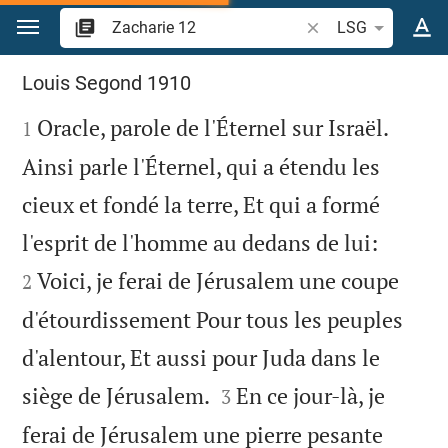
Aller vers contenu
Recherche d'un verse
LSG
Zacharie 12
Louis Segond 1910

Oracle, parole de l'Éternel sur Israël.
1
Ainsi parle l'Éternel, qui a étendu les
cieux et fondé la terre, Et qui a formé


l'esprit de l'homme au dedans de lui:
Voici, je ferai de Jérusalem une coupe
2
d'étourdissement Pour tous les peuples
d'alentour, Et aussi pour Juda dans le


siège de Jérusalem.
En ce jour-là, je
3
ferai de Jérusalem une pierre pesante