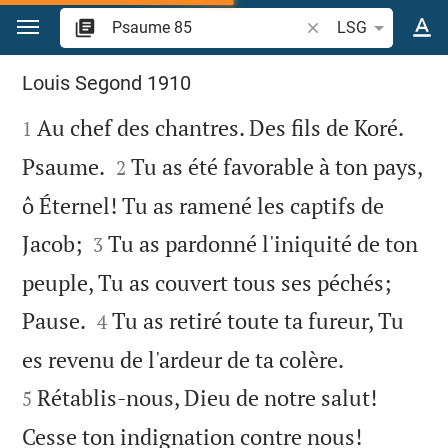
Aller vers contenu
Recherche d'un verse
LSG
Psaume 85
Louis Segond 1910

Au chef des chantres. Des fils de Koré.
1


Psaume.
Tu as été favorable à ton pays,
2
ô Éternel! Tu as ramené les captifs de


Jacob;
Tu as pardonné l'iniquité de ton
3
peuple, Tu as couvert tous ses péchés;


Pause.
Tu as retiré toute ta fureur, Tu
4


es revenu de l'ardeur de ta colère.
Rétablis-nous, Dieu de notre salut!
5


Cesse ton indignation contre nous!