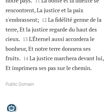


notre pays.
La bonté et la fidélité se
11
rencontrent, La justice et la paix


s'embrassent;
La fidélité germe de la
12
terre, Et la justice regarde du haut des


cieux.
L'Éternel aussi accordera le
13
bonheur, Et notre terre donnera ses


fruits.
La justice marchera devant lui,
14

Et imprimera ses pas sur le chemin.
Public Domain