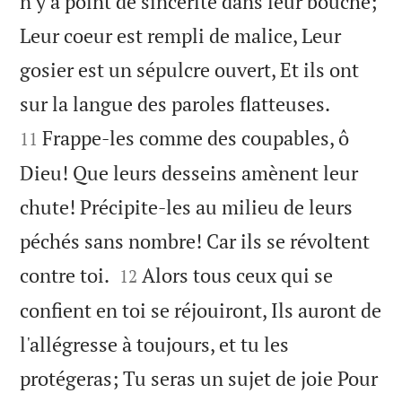
n'y a point de sincérité dans leur bouche;
Leur coeur est rempli de malice, Leur
gosier est un sépulcre ouvert, Et ils ont


sur la langue des paroles flatteuses.
Frappe-les comme des coupables, ô
11
Dieu! Que leurs desseins amènent leur
chute! Précipite-les au milieu de leurs
péchés sans nombre! Car ils se révoltent


contre toi.
Alors tous ceux qui se
12
confient en toi se réjouiront, Ils auront de
l'allégresse à toujours, et tu les
protégeras; Tu seras un sujet de joie Pour