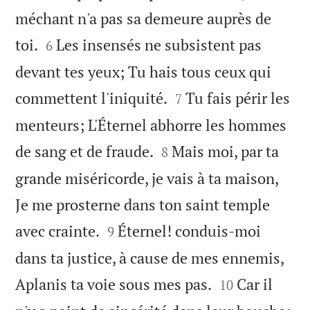
méchant n'a pas sa demeure auprès de


toi.
Les insensés ne subsistent pas
6
devant tes yeux; Tu hais tous ceux qui


commettent l'iniquité.
Tu fais périr les
7
menteurs; L'Éternel abhorre les hommes


de sang et de fraude.
Mais moi, par ta
8
grande miséricorde, je vais à ta maison,
Je me prosterne dans ton saint temple


avec crainte.
Éternel! conduis-moi
9
dans ta justice, à cause de mes ennemis,


Aplanis ta voie sous mes pas.
Car il
10