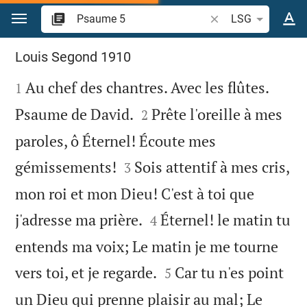
Aller vers contenu
Recherche d'un verse
LSG
Psaume 5
Louis Segond 1910

Au chef des chantres. Avec les flûtes.
1


Psaume de David.
Prête l'oreille à mes
2
paroles, ô Éternel! Écoute mes


gémissements!
Sois attentif à mes cris,
3
mon roi et mon Dieu! C'est à toi que


j'adresse ma prière.
Éternel! le matin tu
4
entends ma voix; Le matin je me tourne


vers toi, et je regarde.
Car tu n'es point
5
un Dieu qui prenne plaisir au mal; Le