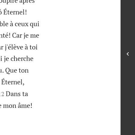
oupire après
ô Éternel!
ble à ceux qui
nté! Car je me
 j'élève à toi
i je cherche
u. Que ton
 Éternel,


Dans ta
12
de mon âme!