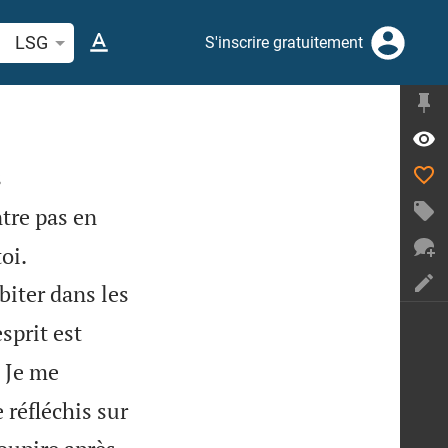
cherche d'un verset biblique ou mot
LSG
S'inscrire gratuitement
s
tre pas en


oi.
biter dans les
sprit est

Je me
 réfléchis sur