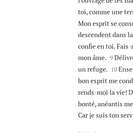
l'ouvrage de tes ma
toi, comme une ter
Mon esprit se cons
descendent dans la
confie en toi. Fais


mon âme.
Délivr
9


un refuge.
Ense
10
bon esprit me condu
rends-moi la vie! D
bonté, anéantis me
Car je suis ton serv