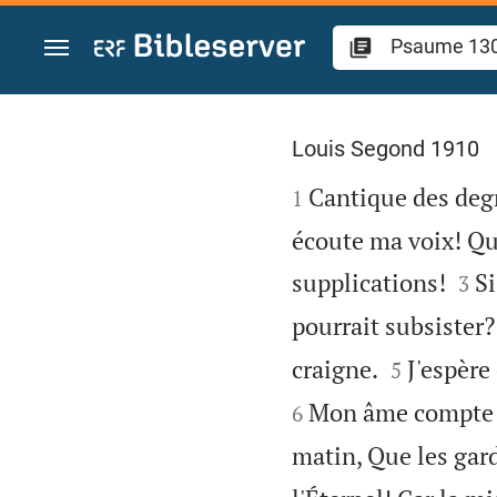
Aller vers contenu
Psaume 130
Louis Segond 1910

Cantique des degr
1
écoute ma voix! Que


supplications!
Si
3
pourrait subsister?


craigne.
J'espère
5
Mon âme compte su
6
matin, Que les gar