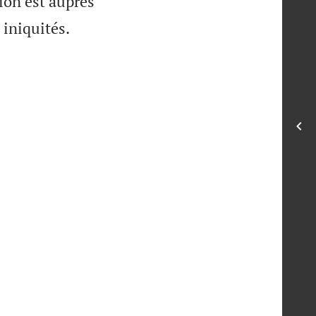
tion est auprès

 iniquités.