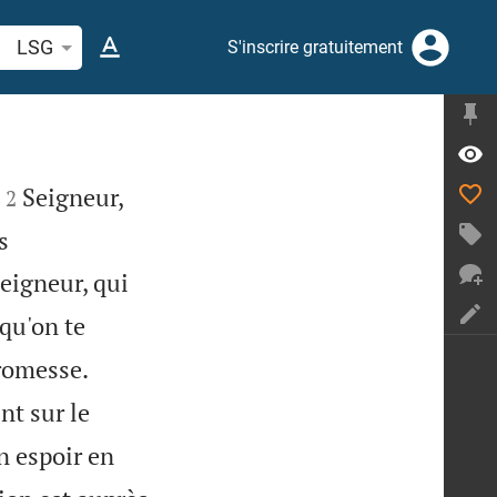
cherche d'un verset biblique ou mot
LSG
S'inscrire gratuitement


Seigneur,
2
s
Seigneur, qui
 qu'on te


promesse.
nt sur le
n espoir en