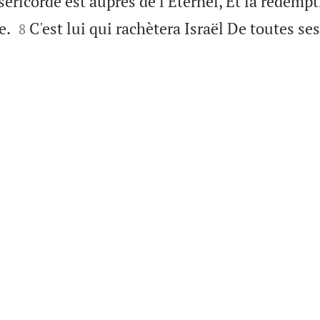
iséricorde est auprès de l'Éternel, Et la rédemp


e.
C'est lui qui rachètera Israël De toutes ses
8