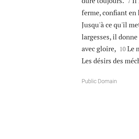


dure toujours.
Il
7
ferme, confiant en 
Jusqu'à ce qu'il me
largesses, il donne


avec gloire,
Le m
10
Les désirs des méc
Public Domain