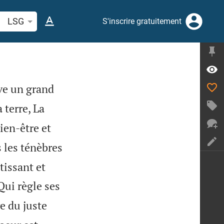
cherche d'un verset biblique ou mot
LSG
S'inscrire gratuitement
ve un grand
 terre, La
ien-être et
 les ténèbres
tissant et
Qui règle ses
e du juste