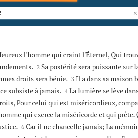
Re
Heureux l'homme qui craint l'Éternel, Qui trou


mandements.
Sa postérité sera puissante sur la
2


mes droits sera bénie.
Il a dans sa maison b
3


ice subsiste à jamais.
La lumière se lève dans
4
oits, Pour celui qui est miséricordieux, compa
homme qui exerce la miséricorde et qui prête. 


ustice.
Car il ne chancelle jamais; La mémoir
6