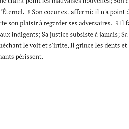
 ne craint point les mauvaises nouvelles; Son c


l'Éternel.
Son coeur est affermi; il n'a point 
8


tte son plaisir à regarder ses adversaires.
Il 
9
 aux indigents; Sa justice subsiste à jamais; Sa 
échant le voit et s'irrite, Il grince les dents e

hants périssent.