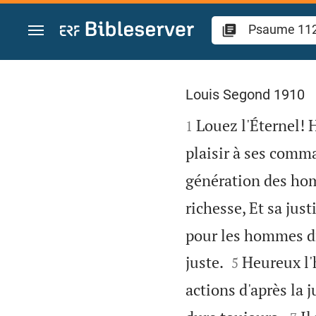
Aller vers contenu
Psaume 112
Louis Segond 1910

Louez l'Éternel! 
1
plaisir à ses com
génération des hom
richesse, Et sa just
pour les hommes dr


juste.
Heureux l'
5
actions d'après la j