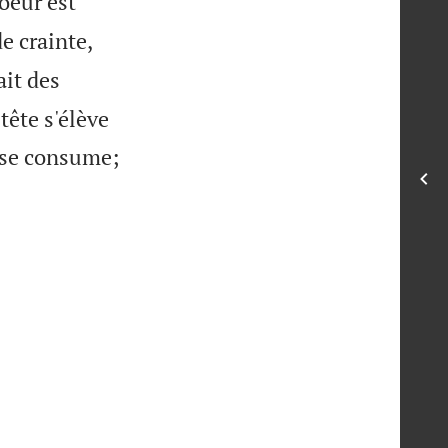
oeur est
de crainte,
fait des
tête s'élève
t se consume;