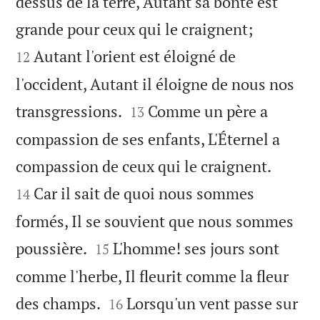
dessus de la terre, Autant sa bonté est


grande pour ceux qui le craignent;
Autant l'orient est éloigné de
12
l'occident, Autant il éloigne de nous nos


transgressions.
Comme un père a
13
compassion de ses enfants, L'Éternel a


compassion de ceux qui le craignent.
Car il sait de quoi nous sommes
14
formés, Il se souvient que nous sommes


poussière.
L'homme! ses jours sont
15
comme l'herbe, Il fleurit comme la fleur


des champs.
Lorsqu'un vent passe sur
16