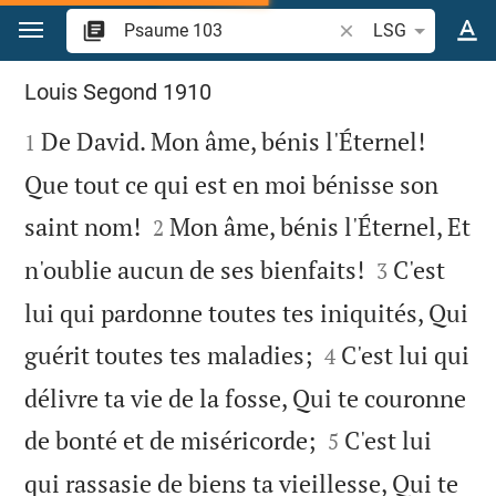
Aller vers contenu
Recherche d'un verse
LSG
Psaume 103
Louis Segond 1910

De David. Mon âme, bénis l'Éternel!
1
Que tout ce qui est en moi bénisse son


saint nom!
Mon âme, bénis l'Éternel, Et
2


n'oublie aucun de ses bienfaits!
C'est
3
lui qui pardonne toutes tes iniquités, Qui


guérit toutes tes maladies;
C'est lui qui
4
délivre ta vie de la fosse, Qui te couronne


de bonté et de miséricorde;
C'est lui
5
qui rassasie de biens ta vieillesse, Qui te