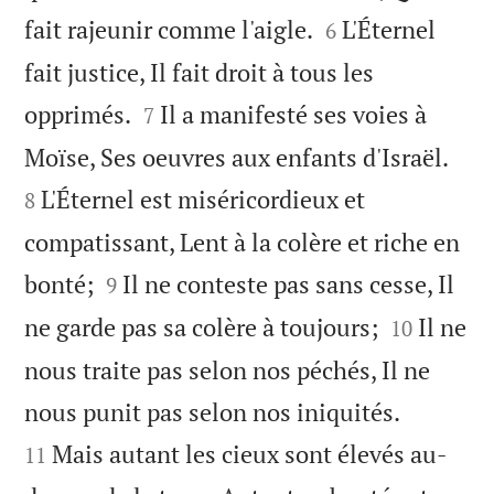


fait rajeunir comme l'aigle.
L'Éternel
6
fait justice, Il fait droit à tous les


opprimés.
Il a manifesté ses voies à
7


Moïse, Ses oeuvres aux enfants d'Israël.
L'Éternel est miséricordieux et
8
compatissant, Lent à la colère et riche en


bonté;
Il ne conteste pas sans cesse, Il
9


ne garde pas sa colère à toujours;
Il ne
10
nous traite pas selon nos péchés, Il ne


nous punit pas selon nos iniquités.
Mais autant les cieux sont élevés au-
11