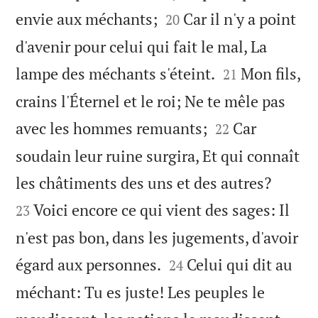


envie aux méchants;
Car il n'y a point
20
d'avenir pour celui qui fait le mal, La


lampe des méchants s'éteint.
Mon fils,
21
crains l'Éternel et le roi; Ne te mêle pas


avec les hommes remuants;
Car
22
soudain leur ruine surgira, Et qui connaît


les châtiments des uns et des autres?
Voici encore ce qui vient des sages: Il
23
n'est pas bon, dans les jugements, d'avoir


égard aux personnes.
Celui qui dit au
24
méchant: Tu es juste! Les peuples le