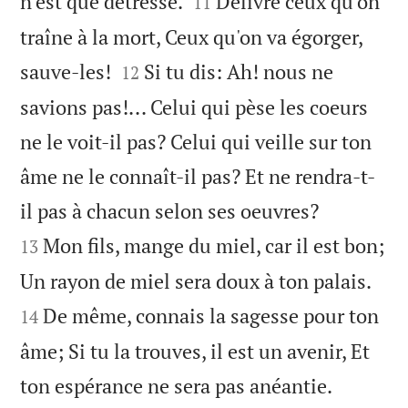


n'est que détresse.
Délivre ceux qu'on
11
traîne à la mort, Ceux qu'on va égorger,


sauve-les!
Si tu dis: Ah! nous ne
12
savions pas!... Celui qui pèse les coeurs
ne le voit-il pas? Celui qui veille sur ton
âme ne le connaît-il pas? Et ne rendra-t-


il pas à chacun selon ses oeuvres?
Mon fils, mange du miel, car il est bon;
13


Un rayon de miel sera doux à ton palais.
De même, connais la sagesse pour ton
14
âme; Si tu la trouves, il est un avenir, Et


ton espérance ne sera pas anéantie.