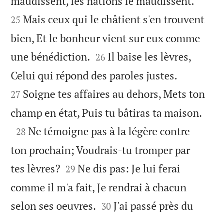


maudissent, les nations le maudissent.
Mais ceux qui le châtient s'en trouvent
25
bien, Et le bonheur vient sur eux comme


une bénédiction.
Il baise les lèvres,
26


Celui qui répond des paroles justes.
Soigne tes affaires au dehors, Mets ton
27

champ en état, Puis tu bâtiras ta maison.

Ne témoigne pas à la légère contre
28
ton prochain; Voudrais-tu tromper par


tes lèvres?
Ne dis pas: Je lui ferai
29
comme il m'a fait, Je rendrai à chacun


selon ses oeuvres.
J'ai passé près du
30