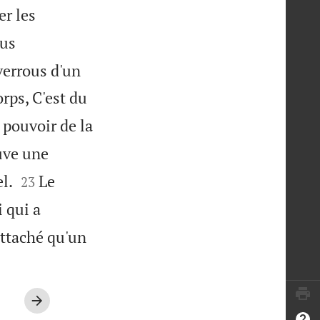
er les
lus
verrous d'un
rps, C'est du
 pouvoir de la
uve une


l.
Le
23
 qui a
attaché qu'un