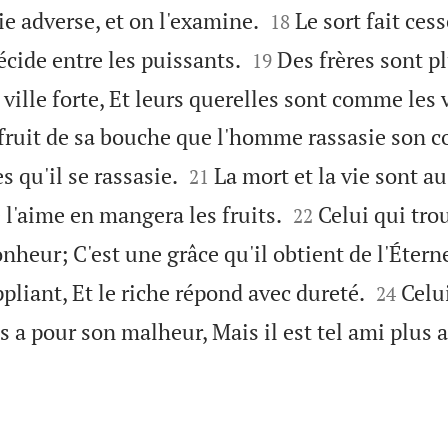


ie adverse, et on l'examine.
Le sort fait cess
18


écide entre les puissants.
Des frères sont p
19
 ville forte, Et leurs querelles sont comme les 
 fruit de sa bouche que l'homme rassasie son co


s qu'il se rassasie.
La mort et la vie sont au
21


l'aime en mangera les fruits.
Celui qui tro
22
heur; C'est une grâce qu'il obtient de l'Éterne


pliant, Et le riche répond avec dureté.
Celui
24
 a pour son malheur, Mais il est tel ami plus 