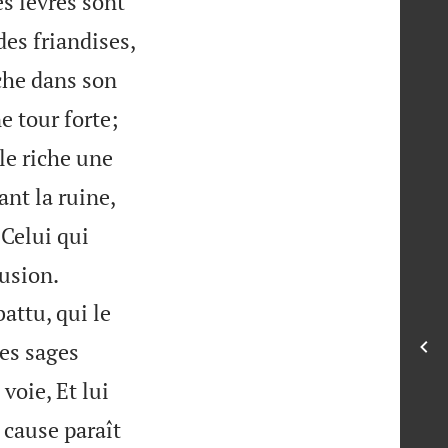
es lèvres sont
es friandises,
âche dans son
e tour forte;
le riche une
ant la ruine,
Celui qui


fusion.
attu, qui le
des sages
voie, Et lui
 cause paraît