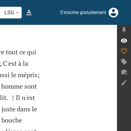
cherche d'un verset biblique ou mot
LSG
S'inscrire gratuitement
tre tout ce qui
 C'est à la
ssi le mépris;
un homme sont


it.
Il n'est
5
 juste dans le
a bouche