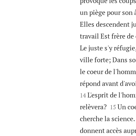
provoque les coups
un piège pour son 
Elles descendent ju
travail Est frère de
Le juste s'y réfugie
ville forte; Dans s
le coeur de l'homme
répond avant d'avoir
L'esprit de l'hom
14


relèvera?
Un coe
15
cherche la science.
donnent accès aupr