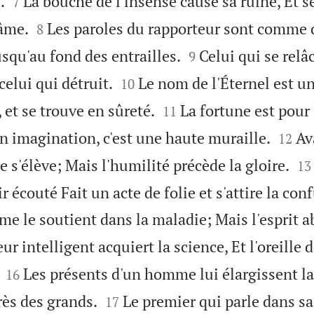


.
La bouche de l'insensé cause sa ruine, Et s
7


âme.
Les paroles du rapporteur sont comme d
8


squ'au fond des entrailles.
Celui qui se rel
9


 celui qui détruit.
Le nom de l'Éternel est un
10


, et se trouve en sûreté.
La fortune est pour 
11


on imagination, c'est une haute muraille.
Av
12


 s'élève; Mais l'humilité précède la gloire.
13
 écouté Fait un acte de folie et s'attire la con
me le soutient dans la maladie; Mais l'esprit ab
ur intelligent acquiert la science, Et l'oreille 


Les présents d'un homme lui élargissent la 
16


ès des grands.
Le premier qui parle dans sa
17