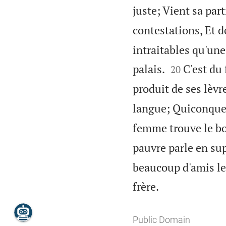
juste; Vient sa part
contestations, Et d
intraitables qu'une


palais.
C'est du
20
produit de ses lèvre
langue; Quiconque 
femme trouve le bon
pauvre parle en sup
beaucoup d'amis les

frère.
Public Domain