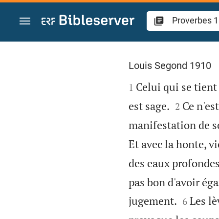
Aller vers contenu
Proverbes 18
Louis Segond 1910

Celui qui se tient 
1


est sage.
Ce n'est
2
manifestation de s
Et avec la honte, vi
des eaux profondes;
pas bon d'avoir éga


jugement.
Les lè
6