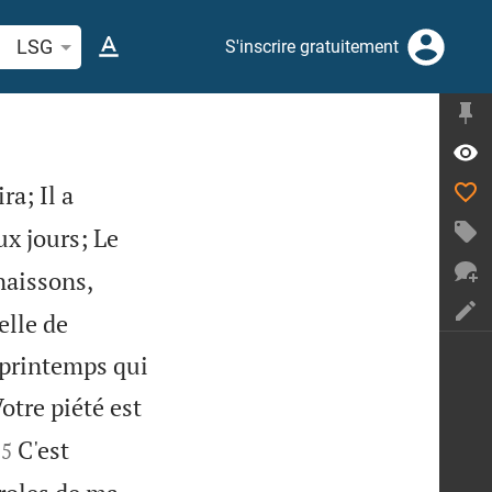
cherche d'un verset biblique ou mot
LSG
S'inscrire gratuitement
ra; Il a
ux jours; Le
aissons,
elle de
 printemps qui
otre piété est


C'est
5