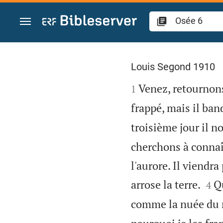
Aller vers contenu
Osée 6
Louis Segond 1910

Venez, retournons 
1
frappé, mais il ban
troisième jour il n
cherchons à connaît
l'aurore. Il viend


arrose la terre.
Qu
4
comme la nuée du m