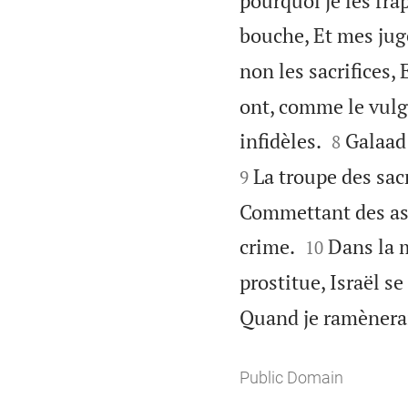
pourquoi je les frap
bouche, Et mes jug
non les sacrifices,
ont, comme le vulgai


infidèles.
Galaad 
8
La troupe des sa
9
Commettant des ass


crime.
Dans la m
10
prostitue, Israël se
Quand je ramènerai
Public Domain