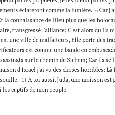
perai par les prophètes, Je les tuerai par les p


ements éclateront comme la lumière.
Car j'
6
 Et la connaissance de Dieu plus que les holoca
re, transgressé l'alliance; C'est alors qu'ils m
est une ville de malfaiteurs, Elle porte des tra
crificateurs est comme une bande en embuscad
assinats sur le chemin de Sichem; Car ils se l
aison d'Israël j'ai vu des choses horribles: Là


 souille.
A toi aussi, Juda, une moisson est 
11

 les captifs de mon peuple.