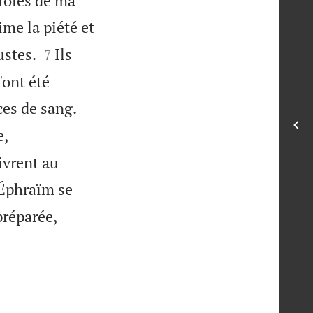
aroles de ma
aime la piété et


ustes.
Ils
7
'ont été


ces de sang.
e,
ivrent au
 Éphraïm se
préparée,