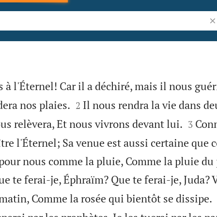
Re
à l'Éternel! Car il a déchiré, mais il nous guéri


dera nos plaies.
Il nous rendra la vie dans de
2


ous relèvera, Et nous vivrons devant lui.
Conn
3
re l'Éternel; Sa venue est aussi certaine que c
ra pour nous comme la pluie, Comme la pluie du
e te ferai-je, Éphraïm? Que te ferai-je, Juda? V
atin, Comme la rosée qui bientôt se dissipe.