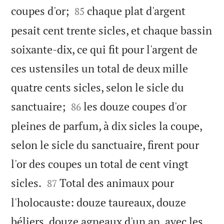


coupes d'or;
chaque plat d'argent
85
pesait cent trente sicles, et chaque bassin
soixante-dix, ce qui fit pour l'argent de
ces ustensiles un total de deux mille
quatre cents sicles, selon le sicle du


sanctuaire;
les douze coupes d'or
86
pleines de parfum, à dix sicles la coupe,
selon le sicle du sanctuaire, firent pour
l'or des coupes un total de cent vingt


sicles.
Total des animaux pour
87
l'holocauste: douze taureaux, douze
béliers, douze agneaux d'un an, avec les