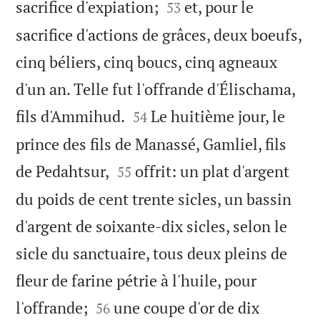


sacrifice d'expiation;
et, pour le
53
sacrifice d'actions de grâces, deux boeufs,
cinq béliers, cinq boucs, cinq agneaux
d'un an. Telle fut l'offrande d'Élischama,


fils d'Ammihud.
Le huitième jour, le
54
prince des fils de Manassé, Gamliel, fils


de Pedahtsur,
offrit: un plat d'argent
55
du poids de cent trente sicles, un bassin
d'argent de soixante-dix sicles, selon le
sicle du sanctuaire, tous deux pleins de
fleur de farine pétrie à l'huile, pour


l'offrande;
une coupe d'or de dix
56