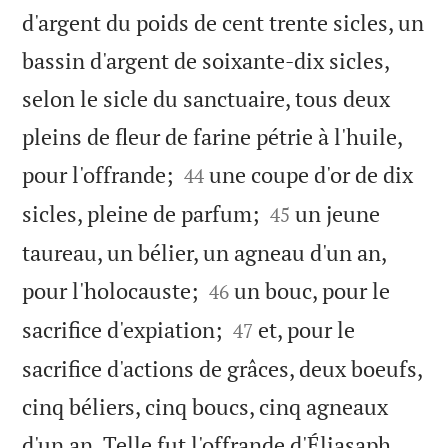
d'argent du poids de cent trente sicles, un
bassin d'argent de soixante-dix sicles,
selon le sicle du sanctuaire, tous deux
pleins de fleur de farine pétrie à l'huile,


pour l'offrande;
une coupe d'or de dix
44


sicles, pleine de parfum;
un jeune
45
taureau, un bélier, un agneau d'un an,


pour l'holocauste;
un bouc, pour le
46


sacrifice d'expiation;
et, pour le
47
sacrifice d'actions de grâces, deux boeufs,
cinq béliers, cinq boucs, cinq agneaux
d'un an. Telle fut l'offrande d'Éliasaph,