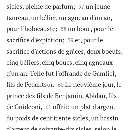


sicles, pleine de parfum;
un jeune
57
taureau, un bélier, un agneau d'un an,


pour l'holocauste;
un bouc, pour le
58


sacrifice d'expiation;
et, pour le
59
sacrifice d'actions de grâces, deux boeufs,
cinq béliers, cinq boucs, cinq agneaux
d'un an. Telle fut l'offrande de Gamliel,


fils de Pedahtsur.
Le neuvième jour, le
60
prince des fils de Benjamin, Abidan, fils


de Guideoni,
offrit: un plat d'argent
61
du poids de cent trente sicles, un bassin
d'argent de soixante-dix sicles, selon le