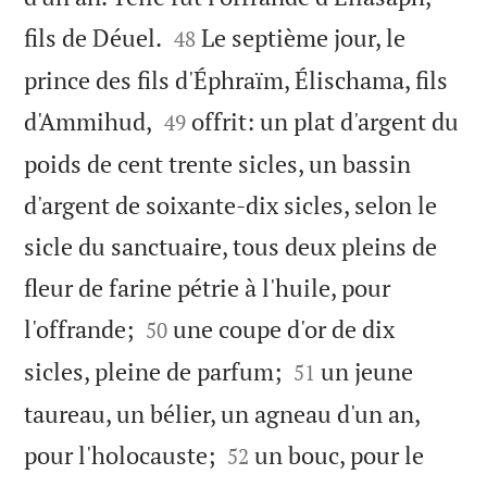


fils de Déuel.
Le septième jour, le
48
prince des fils d'Éphraïm, Élischama, fils


d'Ammihud,
offrit: un plat d'argent du
49
poids de cent trente sicles, un bassin
d'argent de soixante-dix sicles, selon le
sicle du sanctuaire, tous deux pleins de
fleur de farine pétrie à l'huile, pour


l'offrande;
une coupe d'or de dix
50


sicles, pleine de parfum;
un jeune
51
taureau, un bélier, un agneau d'un an,


pour l'holocauste;
un bouc, pour le
52