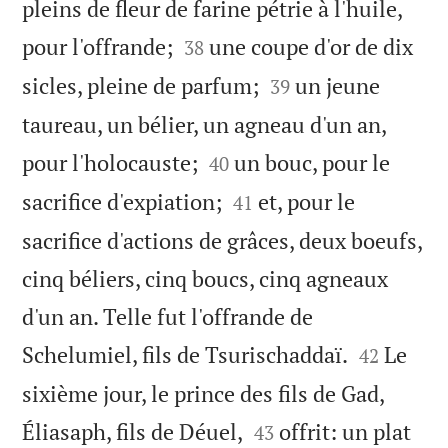
pleins de fleur de farine pétrie à l'huile,


pour l'offrande;
une coupe d'or de dix
38


sicles, pleine de parfum;
un jeune
39
taureau, un bélier, un agneau d'un an,


pour l'holocauste;
un bouc, pour le
40


sacrifice d'expiation;
et, pour le
41
sacrifice d'actions de grâces, deux boeufs,
cinq béliers, cinq boucs, cinq agneaux
d'un an. Telle fut l'offrande de


Schelumiel, fils de Tsurischaddaï.
Le
42
sixième jour, le prince des fils de Gad,


Éliasaph, fils de Déuel,
offrit: un plat
43