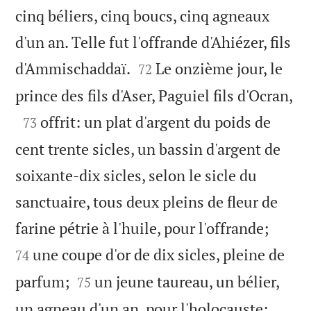
cinq béliers, cinq boucs, cinq agneaux
d'un an. Telle fut l'offrande d'Ahiézer, fils


d'Ammischaddaï.
Le onzième jour, le
72

prince des fils d'Aser, Paguiel fils d'Ocran,

offrit: un plat d'argent du poids de
73
cent trente sicles, un bassin d'argent de
soixante-dix sicles, selon le sicle du
sanctuaire, tous deux pleins de fleur de


farine pétrie à l'huile, pour l'offrande;
une coupe d'or de dix sicles, pleine de
74


parfum;
un jeune taureau, un bélier,
75


un agneau d'un an, pour l'holocauste;