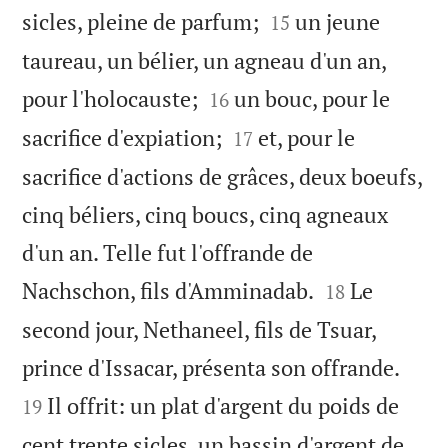


sicles, pleine de parfum;
un jeune
15
taureau, un bélier, un agneau d'un an,


pour l'holocauste;
un bouc, pour le
16


sacrifice d'expiation;
et, pour le
17
sacrifice d'actions de grâces, deux boeufs,
cinq béliers, cinq boucs, cinq agneaux
d'un an. Telle fut l'offrande de


Nachschon, fils d'Amminadab.
Le
18
second jour, Nethaneel, fils de Tsuar,


prince d'Issacar, présenta son offrande.
Il offrit: un plat d'argent du poids de
19
cent trente sicles, un bassin d'argent de