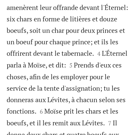
amenèrent leur offrande devant l'Éternel:
six chars en forme de litières et douze
boeufs, soit un char pour deux princes et
un boeuf pour chaque prince; et ils les


offrirent devant le tabernacle.
L'Éternel
4


parla à Moïse, et dit:
Prends d'eux ces
5
choses, afin de les employer pour le
service de la tente d'assignation; tu les
donneras aux Lévites, à chacun selon ses


fonctions.
Moïse prit les chars et les
6


boeufs, et il les remit aux Lévites.
Il
7
donna deux chars et quatre boeufs aux