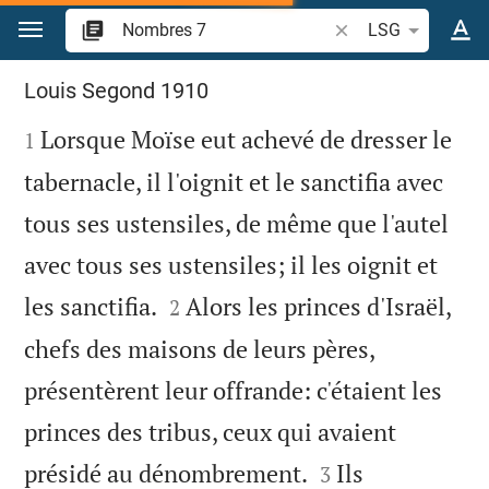
Aller vers contenu
Recherche d'un verse
LSG
Nombres 7
Louis Segond 1910

Lorsque Moïse eut achevé de dresser le
1
tabernacle, il l'oignit et le sanctifia avec
tous ses ustensiles, de même que l'autel
avec tous ses ustensiles; il les oignit et


les sanctifia.
Alors les princes d'Israël,
2
chefs des maisons de leurs pères,
présentèrent leur offrande: c'étaient les
princes des tribus, ceux qui avaient


présidé au dénombrement.
Ils
3