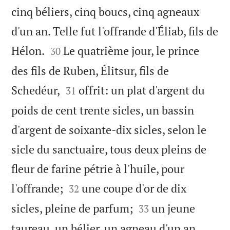
cinq béliers, cinq boucs, cinq agneaux
d'un an. Telle fut l'offrande d'Éliab, fils de


Hélon.
Le quatrième jour, le prince
30
des fils de Ruben, Élitsur, fils de


Schedéur,
offrit: un plat d'argent du
31
poids de cent trente sicles, un bassin
d'argent de soixante-dix sicles, selon le
sicle du sanctuaire, tous deux pleins de
fleur de farine pétrie à l'huile, pour


l'offrande;
une coupe d'or de dix
32


sicles, pleine de parfum;
un jeune
33
taureau, un bélier, un agneau d'un an,