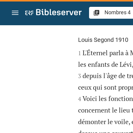
Aller vers contenu
Nombres 4
Louis Segond 1910

L'Éternel parla à 
1
les enfants de Lévi
depuis l'âge de t
3
ceux qui sont propr
Voici les fonction
4
concernent le lieu t
démonter le voile, 