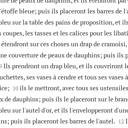
ure de peaux de dauphins, et ils étendront pa
étoffe bleue; puis ils placeront les barres de l'
leu sur la table des pains de proposition, et i
s coupes, les tasses et les calices pour les libat
s étendront sur ces choses un drap de cramoisi, 
ne couverture de peaux de dauphins; puis ils p


Ils prendront un drap bleu, et ils couvriront l
9
chettes, ses vases à cendre et tous ses vases à 


ice;
ils le mettront, avec tous ses ustensile
10
 de dauphins; puis ils le placeront sur le bran
leu sur l'autel d'or, et ils l'envelopperont d'u


s; puis ils placeront les barres de l'autel.
12