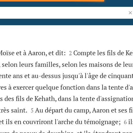
Re


Moïse et à Aaron, et dit:
Compte les fils de K
2
, selon leurs familles, selon les maisons de leu
rente ans et au-dessus jusqu'à l'âge de cinquan
es à exercer quelque fonction dans la tente d'
s des fils de Kehath, dans la tente d'assignatio


rès saint.
Au départ du camp, Aaron et ses fi
5


et ils en couvriront l'arche du témoignage;
i
6