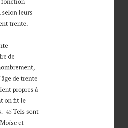
 fonction
 selon leurs


ent trente.
nte
dre de
dénombrement,
'âge de trente
ient propres à
 on fit le


.
Tels sont
45
 Moïse et