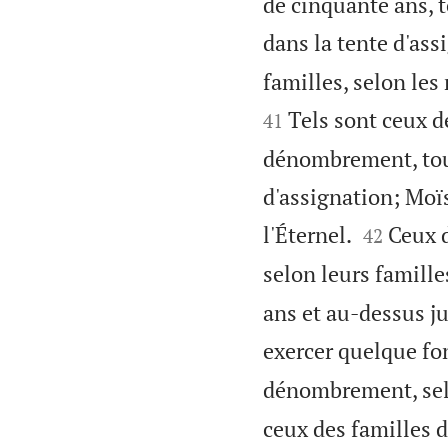
de cinquante ans, t
dans la tente d'ass
familles, selon les
Tels sont ceux de
41
dénombrement, tous
d'assignation; Moï


l'Éternel.
Ceux d
42
selon leurs famille
ans et au-dessus ju
exercer quelque fon
dénombrement, selon
ceux des familles d