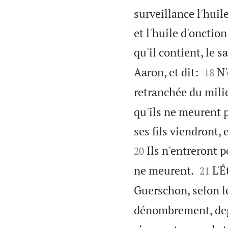
surveillance l'huil
et l'huile d'onction
qu'il contient, le s


Aaron, et dit:
N'
18
retranchée du mili
qu'ils ne meurent p
ses fils viendront, 
Ils n'entreront p
20


ne meurent.
L'É
21
Guerschon, selon le
dénombrement, depu