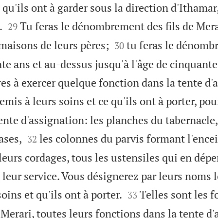
 qu'ils ont à garder sous la direction d'Ithamar,


.
Tu feras le dénombrement des fils de Merar
29


 maisons de leurs pères;
tu feras le dénomb
30
nte ans et au-dessus jusqu'à l'âge de cinquante
es à exercer quelque fonction dans la tente d'
remis à leurs soins et ce qu'ils ont à porter, pou
ente d'assignation: les planches du tabernacle,


ases,
les colonnes du parvis formant l'encei
32
 leurs cordages, tous les ustensiles qui en dép
à leur service. Vous désignerez par leurs noms l


oins et qu'ils ont à porter.
Telles sont les 
33
e Merari, toutes leurs fonctions dans la tente d'