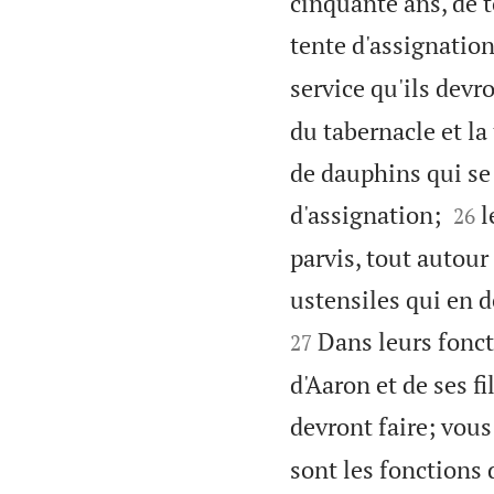
cinquante ans, de t
tente d'assignation
service qu'ils devro
du tabernacle et la
de dauphins qui se 


d'assignation;
l
26
parvis, tout autour 
ustensiles qui en dé
Dans leurs fonct
27
d'Aaron et de ses fi
devront faire; vous 
sont les fonctions 