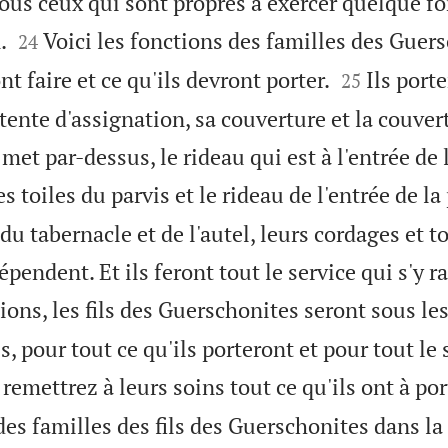
ous ceux qui sont propres à exercer quelque fo


.
Voici les fonctions des familles des Guers
24


nt faire et ce qu'ils devront porter.
Ils porte
25
 tente d'assignation, sa couverture et la couve
met par-dessus, le rideau qui est à l'entrée de 
es toiles du parvis et le rideau de l'entrée de la
du tabernacle et de l'autel, leurs cordages et t
pendent. Et ils feront tout le service qui s'y r
ions, les fils des Guerschonites seront sous le
ls, pour tout ce qu'ils porteront et pour tout le 
remettrez à leurs soins tout ce qu'ils ont à por
des familles des fils des Guerschonites dans la