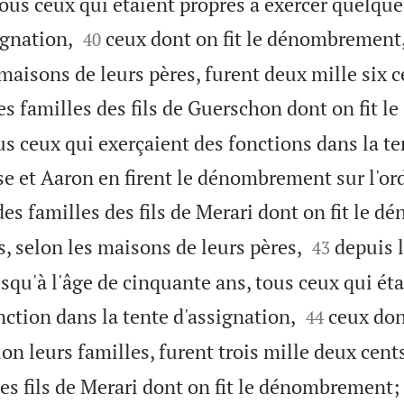
ous ceux qui étaient propres à exercer quelque


ignation,
ceux dont on fit le dénombrement,
40
 maisons de leurs pères, furent deux mille six c
s familles des fils de Guerschon dont on fit le
 ceux qui exerçaient des fonctions dans la te
se et Aaron en firent le dénombrement sur l'or
es familles des fils de Merari dont on fit le 


s, selon les maisons de leurs pères,
depuis l
43
squ'à l'âge de cinquante ans, tous ceux qui éta


ction dans la tente d'assignation,
ceux dont
44
 leurs familles, furent trois mille deux cents
es fils de Merari dont on fit le dénombrement;