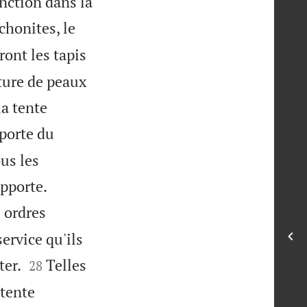
nction dans la
chonites, le
ront les tapis
rture de peaux
la tente
 porte du
ous les


apporte.
s ordres
service qu'ils


ter.
Telles
28
 tente