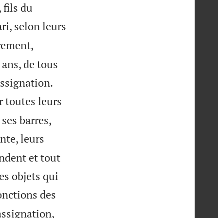
 fils du
i, selon leurs
rement,
 ans, de tous


assignation.
r toutes leurs
 ses barres,
nte, leurs
endent et tout
es objets qui
fonctions des
assignation,