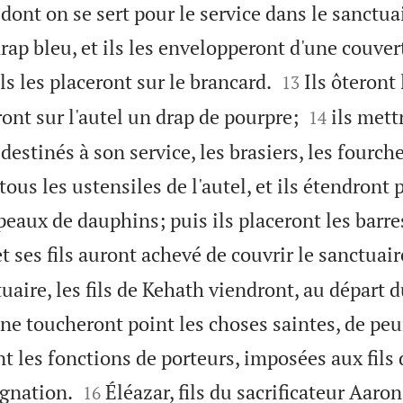
dont on se sert pour le service dans le sanctuair
rap bleu, et ils les envelopperont d'une couve


ls les placeront sur le brancard.
Ils ôteront
13


dront sur l'autel un drap de pourpre;
ils mett
14
destinés à son service, les brasiers, les fourche
 tous les ustensiles de l'autel, et ils étendront
eaux de dauphins; puis ils placeront les barres
 ses fils auront achevé de couvrir le sanctuair
uaire, les fils de Kehath viendront, au départ 
s ne toucheront point les choses saintes, de peu
t les fonctions de porteurs, imposées aux fils


ignation.
Éléazar, fils du sacrificateur Aaron
16