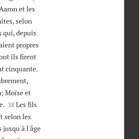
Aaron et les
ites, selon
x qui, depuis
taient propres
nt ils firent


nt cinquante.
ombrement,
n; Moïse et


e.
Les fils
38
t selon les
 jusqu'à l'âge