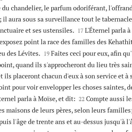
e du chandelier, le parfum odoriférant, l'offran
; il aura sous sa surveillance tout le tabernacle


anctuaire et ses ustensiles.
L'Éternel parla à
17
exposez point la race des familles des Kehathit


eu des Lévites.
Faites ceci pour eux, afin qu'
19
oint, quand ils s'approcheront du lieu très sai
et ils placeront chacun d'eux à son service et à 
oint pour voir envelopper les choses saintes, d


ternel parla à Moïse, et dit:
Compte aussi les
22
s maisons de leurs pères, selon leurs familles
is l'âge de trente ans et au-dessus jusqu'à l'