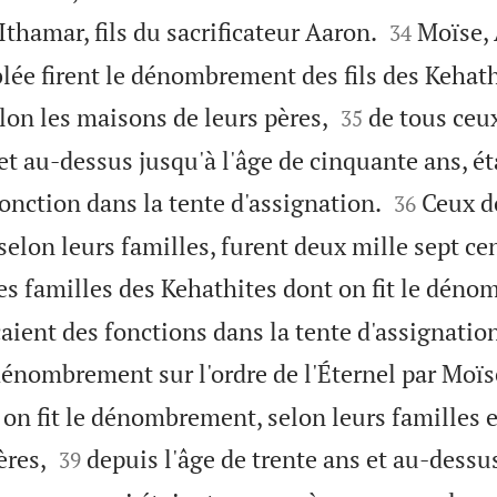


Ithamar, fils du sacrificateur Aaron.
Moïse, 
34
lée firent le dénombrement des fils des Kehath


elon les maisons de leurs pères,
de tous ceu
35
 et au-dessus jusqu'à l'âge de cinquante ans, é


onction dans la tente d'assignation.
Ceux do
36
elon leurs familles, furent deux mille sept ce
es familles des Kehathites dont on fit le dén
aient des fonctions dans la tente d'assignatio
dénombrement sur l'ordre de l'Éternel par Moïs
on fit le dénombrement, selon leurs familles e


ères,
depuis l'âge de trente ans et au-dessus
39