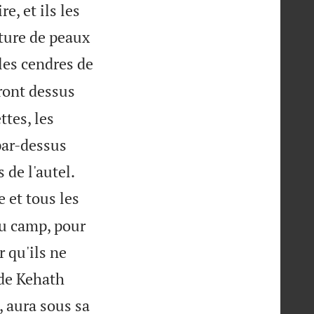
e, et ils les
rture de peaux
 les cendres de
ront dessus
ttes, les
 par-dessus


 de l'autel.
e et tous les
du camp, pour
r qu'ils ne
 de Kehath
, aura sous sa