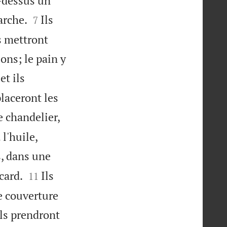
r-dessus un


arche.
Ils
7
ls mettront
ions; le pain y
et ils
laceront les
e chandelier,
l'huile,
s, dans une


card.
Ils
11
ne couverture
Ils prendront