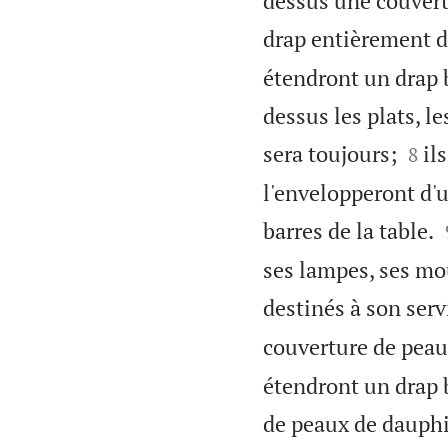
dessus une couvert
drap entièrement d'
étendront un drap b
dessus les plats, le


sera toujours;
il
8
l'envelopperont d'u
barres de la table.
ses lampes, ses mou
destinés à son serv
couverture de peaux
étendront un drap b
de peaux de dauphin