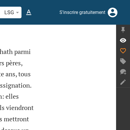
cherche d'un verset biblique ou mot
LSG
S'inscrire gratuitement
ehath parmi


rs pères,
te ans, tous


assignation.
n: elles
ls viendront
ls mettront