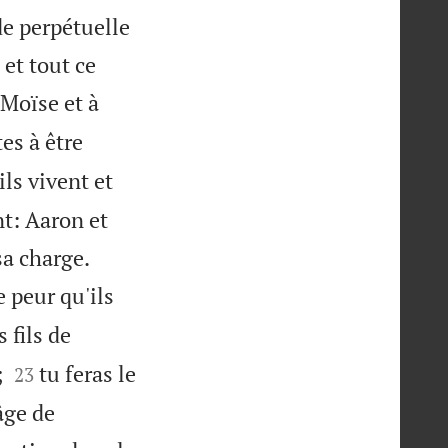
de perpétuelle
 et tout ce
 Moïse et à
es à être
ils vivent et
nt: Aaron et


sa charge.
e peur qu'ils
 fils de


;
tu feras le
23
âge de