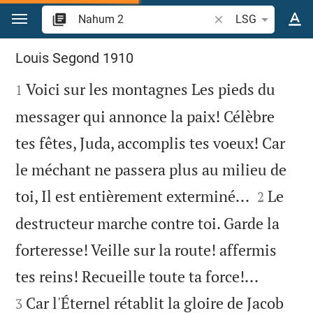
Aller vers contenu
Recherche d'un verse
LSG
Nahum 2
Louis Segond 1910

Voici sur les montagnes Les pieds du
1
messager qui annonce la paix! Célèbre
tes fêtes, Juda, accomplis tes voeux! Car
le méchant ne passera plus au milieu de


toi, Il est entièrement exterminé...
Le
2
destructeur marche contre toi. Garde la
forteresse! Veille sur la route! affermis


tes reins! Recueille toute ta force!...
Car l'Éternel rétablit la gloire de Jacob
3