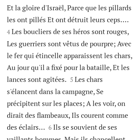
Et la gloire d'Israël, Parce que les pillards


les ont pillés Et ont détruit leurs ceps....
Les boucliers de ses héros sont rouges,
4
Les guerriers sont vêtus de pourpre; Avec
le fer qui étincelle apparaissent les chars,
Au jour qu'il a fixé pour la bataille, Et les


lances sont agitées.
Les chars
5
s'élancent dans la campagne, Se
précipitent sur les places; A les voir, on
dirait des flambeaux, Ils courent comme


des éclairs...
Ils se souvient de ses
6
vaillants hommes, Mais ils chancellent