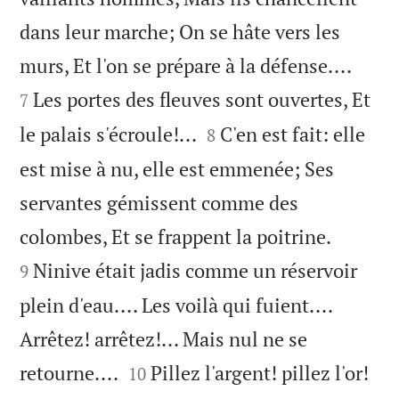
dans leur marche; On se hâte vers les


murs, Et l'on se prépare à la défense....
Les portes des fleuves sont ouvertes, Et
7


le palais s'écroule!...
C'en est fait: elle
8
est mise à nu, elle est emmenée; Ses
servantes gémissent comme des


colombes, Et se frappent la poitrine.
Ninive était jadis comme un réservoir
9
plein d'eau.... Les voilà qui fuient....
Arrêtez! arrêtez!... Mais nul ne se


retourne....
Pillez l'argent! pillez l'or!
10