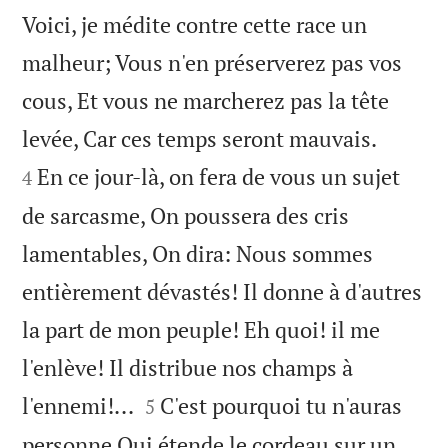
Voici, je médite contre cette race un
malheur; Vous n'en préserverez pas vos
cous, Et vous ne marcherez pas la tête


levée, Car ces temps seront mauvais.
En ce jour-là, on fera de vous un sujet
4
de sarcasme, On poussera des cris
lamentables, On dira: Nous sommes
entièrement dévastés! Il donne à d'autres
la part de mon peuple! Eh quoi! il me
l'enlève! Il distribue nos champs à


l'ennemi!...
C'est pourquoi tu n'auras
5
personne Qui étende le cordeau sur un