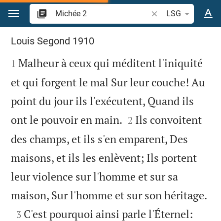
Aller vers contenu
Recherche d'un verse
LSG
Michée 2
Louis Segond 1910

Malheur à ceux qui méditent l'iniquité
1
et qui forgent le mal Sur leur couche! Au
point du jour ils l'exécutent, Quand ils


ont le pouvoir en main.
Ils convoitent
2
des champs, et ils s'en emparent, Des
maisons, et ils les enlèvent; Ils portent
leur violence sur l'homme et sur sa

maison, Sur l'homme et sur son héritage.

C'est pourquoi ainsi parle l'Éternel:
3