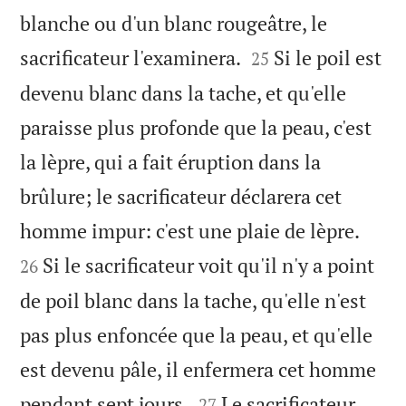
blanche ou d'un blanc rougeâtre, le


sacrificateur l'examinera.
Si le poil est
25
devenu blanc dans la tache, et qu'elle
paraisse plus profonde que la peau, c'est
la lèpre, qui a fait éruption dans la
brûlure; le sacrificateur déclarera cet


homme impur: c'est une plaie de lèpre.
Si le sacrificateur voit qu'il n'y a point
26
de poil blanc dans la tache, qu'elle n'est
pas plus enfoncée que la peau, et qu'elle
est devenu pâle, il enfermera cet homme


pendant sept jours.
Le sacrificateur
27