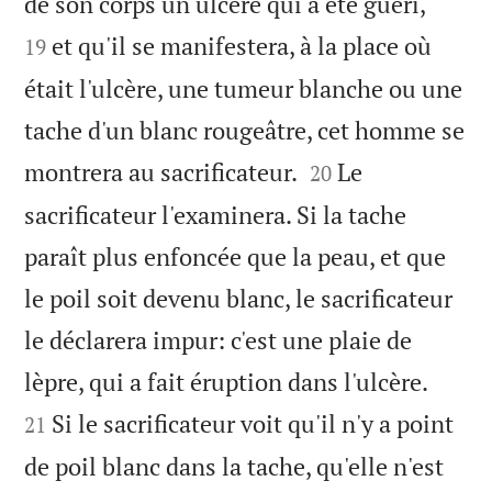


de son corps un ulcère qui a été guéri,
et qu'il se manifestera, à la place où
19
était l'ulcère, une tumeur blanche ou une
tache d'un blanc rougeâtre, cet homme se


montrera au sacrificateur.
Le
20
sacrificateur l'examinera. Si la tache
paraît plus enfoncée que la peau, et que
le poil soit devenu blanc, le sacrificateur
le déclarera impur: c'est une plaie de


lèpre, qui a fait éruption dans l'ulcère.
Si le sacrificateur voit qu'il n'y a point
21
de poil blanc dans la tache, qu'elle n'est