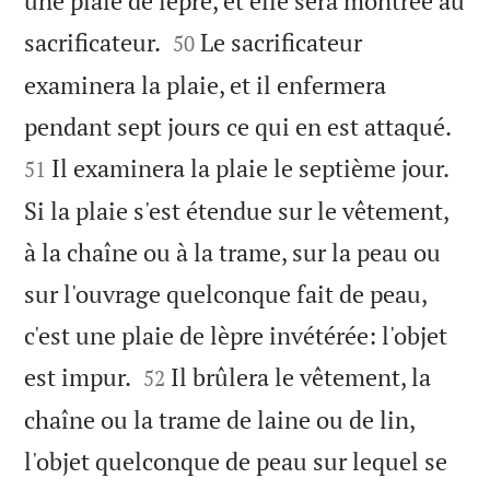
une plaie de lèpre, et elle sera montrée au


sacrificateur.
Le sacrificateur
50
examinera la plaie, et il enfermera


pendant sept jours ce qui en est attaqué.
Il examinera la plaie le septième jour.
51
Si la plaie s'est étendue sur le vêtement,
à la chaîne ou à la trame, sur la peau ou
sur l'ouvrage quelconque fait de peau,
c'est une plaie de lèpre invétérée: l'objet


est impur.
Il brûlera le vêtement, la
52
chaîne ou la trame de laine ou de lin,
l'objet quelconque de peau sur lequel se