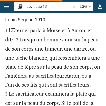
Aller vers contenu
Recherche d'un verse
LSG
Lévitique 13
Louis Segond 1910

L'Éternel parla à Moïse et à Aaron, et
1


dit:
Lorsqu'un homme aura sur la peau
2
de son corps une tumeur, une dartre, ou
une tache blanche, qui ressemblera à une
plaie de lèpre sur la peau de son corps, on
l'amènera au sacrificateur Aaron, ou à


l'un de ses fils qui sont sacrificateurs.
Le sacrificateur examinera la plaie qui
3
est sur la peau du corps. Si le poil de la