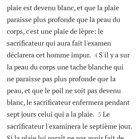
plaie est devenu blanc, et que la plaie
paraisse plus profonde que la peau du
corps, c'est une plaie de lèpre: le
sacrificateur qui aura fait l'examen


déclarera cet homme impur.
S'il y a sur
4
la peau du corps une tache blanche qui
ne paraisse pas plus profonde que la
peau, et que le poil ne soit pas devenu
blanc, le sacrificateur enfermera pendant


sept jours celui qui a la plaie.
Le
5
sacrificateur l'examinera le septième jour.
Si la plaie lui paraît ne pas avoir fait de