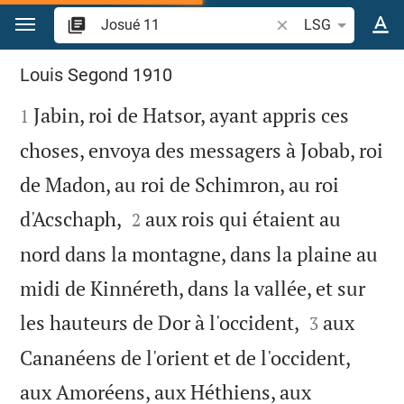
Aller vers contenu
Recherche d'un verse
LSG
Josué 11
Louis Segond 1910

Jabin, roi de Hatsor, ayant appris ces
1
choses, envoya des messagers à Jobab, roi
de Madon, au roi de Schimron, au roi


d'Acschaph,
aux rois qui étaient au
2
nord dans la montagne, dans la plaine au
midi de Kinnéreth, dans la vallée, et sur


les hauteurs de Dor à l'occident,
aux
3
Cananéens de l'orient et de l'occident,
aux Amoréens, aux Héthiens, aux