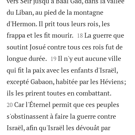
vers Séir jusqu'à Baal Gad, dans la vallée
du Liban, au pied de la montagne
d'Hermon. Il prit tous leurs rois, les


frappa et les fit mourir.
La guerre que
18
soutint Josué contre tous ces rois fut de


longue durée.
Il n'y eut aucune ville
19
qui fit la paix avec les enfants d'Israël,
excepté Gabaon, habitée par les Héviens;


ils les prirent toutes en combattant.
Car l'Éternel permit que ces peuples
20
s'obstinassent à faire la guerre contre
Israël, afin qu'Israël les dévouât par