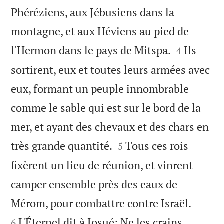
Phéréziens, aux Jébusiens dans la
montagne, et aux Héviens au pied de


l'Hermon dans le pays de Mitspa.
Ils
4
sortirent, eux et toutes leurs armées avec
eux, formant un peuple innombrable
comme le sable qui est sur le bord de la
mer, et ayant des chevaux et des chars en


très grande quantité.
Tous ces rois
5
fixèrent un lieu de réunion, et vinrent
camper ensemble près des eaux de


Mérom, pour combattre contre Israël.
L'Éternel dit à Josué: Ne les crains
6