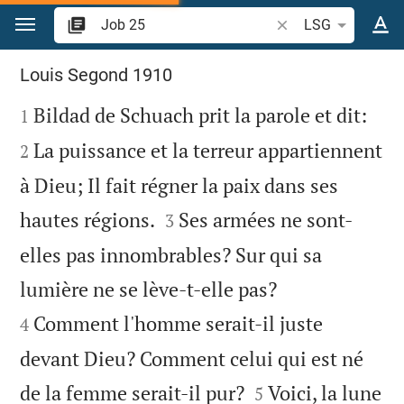
Aller vers contenu
Recherche d'un verse
LSG
Job 25
Louis Segond 1910



Bildad de Schuach prit la parole et dit:
1
La puissance et la terreur appartiennent
2
à Dieu; Il fait régner la paix dans ses


hautes régions.
Ses armées ne sont-
3
elles pas innombrables? Sur qui sa


lumière ne se lève-t-elle pas?
Comment l'homme serait-il juste
4
devant Dieu? Comment celui qui est né


de la femme serait-il pur?
Voici, la lune
5