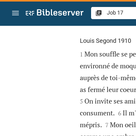
Aller vers contenu
Job 17
Louis Segond 1910

Mon souffle se pe
1
environné de moque
auprès de toi-même
as fermé leur coeur
On invite ses ami
5


consument.
Il m
6


mépris.
Mon oeil
7