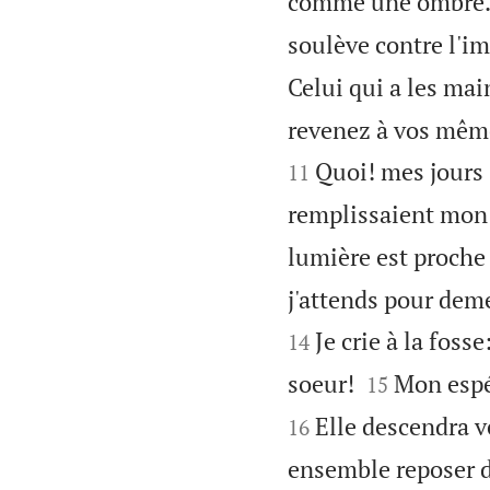
comme une ombre
soulève contre l'im
Celui qui a les main
revenez à vos même
Quoi! mes jours 
11
remplissaient mon 
lumière est proche 
j'attends pour deme
Je crie à la fos
14


soeur!
Mon espé
15
Elle descendra v
16
ensemble reposer d