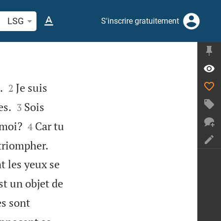
cherche d'un verset biblique ou mot
LSG
S'inscrire gratuitement


.
Je suis
2


es.
Sois
3


 moi?
Car tu
4


 triompher.
t les yeux se
st un objet de
es sont