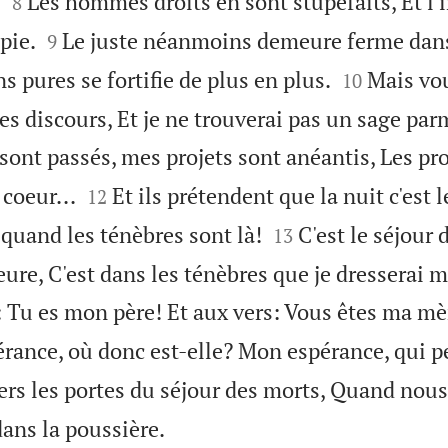


.
Les hommes droits en sont stupéfaits, Et l'
8


pie.
Le juste néanmoins demeure ferme dans
9


s pures se fortifie de plus en plus.
Mais vou
10
s discours, Et je ne trouverai pas un sage par
sont passés, mes projets sont anéantis, Les pro


coeur...
Et ils prétendent que la nuit c'est l
12


quand les ténèbres sont là!
C'est le séjour
13
ure, C'est dans les ténèbres que je dresserai 
se: Tu es mon père! Et aux vers: Vous êtes ma m
rance, où donc est-elle? Mon espérance, qui pe
ers les portes du séjour des morts, Quand nous

ans la poussière.