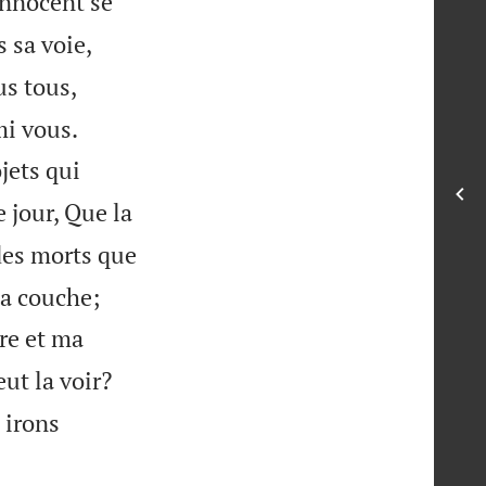
innocent se
 sa voie,
s tous,


mi vous.
jets qui
e jour, Que la
 des morts que


ma couche;
ère et ma


ut la voir?
 irons