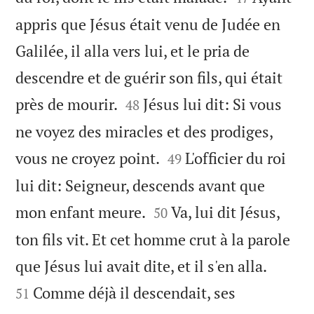
appris que Jésus était venu de Judée en
Galilée, il alla vers lui, et le pria de
descendre et de guérir son fils, qui était


près de mourir.
Jésus lui dit: Si vous
48
ne voyez des miracles et des prodiges,


vous ne croyez point.
L'officier du roi
49
lui dit: Seigneur, descends avant que


mon enfant meure.
Va, lui dit Jésus,
50
ton fils vit. Et cet homme crut à la parole


que Jésus lui avait dite, et il s'en alla.
Comme déjà il descendait, ses
51