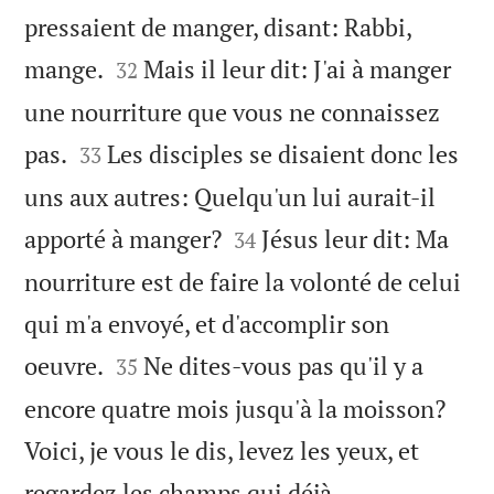
pressaient de manger, disant: Rabbi,


mange.
Mais il leur dit: J'ai à manger
32
une nourriture que vous ne connaissez


pas.
Les disciples se disaient donc les
33
uns aux autres: Quelqu'un lui aurait-il


apporté à manger?
Jésus leur dit: Ma
34
nourriture est de faire la volonté de celui
qui m'a envoyé, et d'accomplir son


oeuvre.
Ne dites-vous pas qu'il y a
35
encore quatre mois jusqu'à la moisson?
Voici, je vous le dis, levez les yeux, et
regardez les champs qui déjà