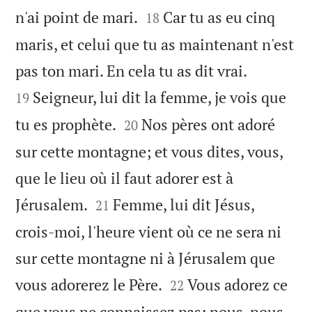


n'ai point de mari.
Car tu as eu cinq
18
maris, et celui que tu as maintenant n'est


pas ton mari. En cela tu as dit vrai.
Seigneur, lui dit la femme, je vois que
19


tu es prophète.
Nos pères ont adoré
20
sur cette montagne; et vous dites, vous,
que le lieu où il faut adorer est à


Jérusalem.
Femme, lui dit Jésus,
21
crois-moi, l'heure vient où ce ne sera ni
sur cette montagne ni à Jérusalem que


vous adorerez le Père.
Vous adorez ce
22
que vous ne connaissez pas; nous, nous