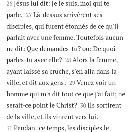
Jésus lui dit: Je le suis, moi qui te
26


parle.
Là-dessus arrivèrent ses
27
disciples, qui furent étonnés de ce qu'il
parlait avec une femme. Toutefois aucun
ne dit: Que demandes-tu? ou: De quoi


parles-tu avec elle?
Alors la femme,
28
ayant laissé sa cruche, s'en alla dans la


ville, et dit aux gens:
Venez voir un
29
homme qui m'a dit tout ce que j'ai fait; ne


serait-ce point le Christ?
Ils sortirent
30


de la ville, et ils vinrent vers lui.
Pendant ce temps, les disciples le
31