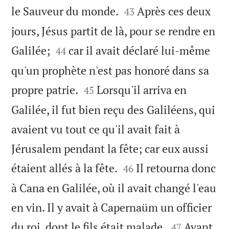


le Sauveur du monde.
Après ces deux
43
jours, Jésus partit de là, pour se rendre en


Galilée;
car il avait déclaré lui-même
44
qu'un prophète n'est pas honoré dans sa


propre patrie.
Lorsqu'il arriva en
45
Galilée, il fut bien reçu des Galiléens, qui
avaient vu tout ce qu'il avait fait à
Jérusalem pendant la fête; car eux aussi


étaient allés à la fête.
Il retourna donc
46
à Cana en Galilée, où il avait changé l'eau
en vin. Il y avait à Capernaüm un officier


du roi, dont le fils était malade.
Ayant
47