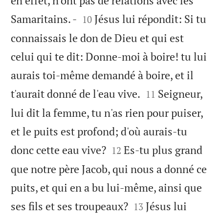
en effet, n'ont pas de relations avec les


Samaritains. -
Jésus lui répondit: Si tu
10
connaissais le don de Dieu et qui est
celui qui te dit: Donne-moi à boire! tu lui
aurais toi-même demandé à boire, et il


t'aurait donné de l'eau vive.
Seigneur,
11
lui dit la femme, tu n'as rien pour puiser,
et le puits est profond; d'où aurais-tu


donc cette eau vive?
Es-tu plus grand
12
que notre père Jacob, qui nous a donné ce
puits, et qui en a bu lui-même, ainsi que


ses fils et ses troupeaux?
Jésus lui
13