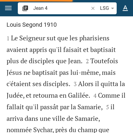
Aller vers contenu
Recherche d'un verse
LSG
Jean 4
Louis Segond 1910

Le Seigneur sut que les pharisiens
1
avaient appris qu'il faisait et baptisait


plus de disciples que Jean.
Toutefois
2
Jésus ne baptisait pas lui-même, mais


c'étaient ses disciples.
Alors il quitta la
3


Judée, et retourna en Galilée.
Comme il
4


fallait qu'il passât par la Samarie,
il
5
arriva dans une ville de Samarie,
nommée Sychar, près du champ que